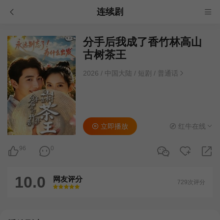
连续剧
分手后我成了香竹林高山
古树茶王
2026
/
中国大陆
/
短剧
/
普通话
立即播放
红牛在线
96
0
10.0
网友评分
729次评分
很差
较差
还行
推荐
力荐