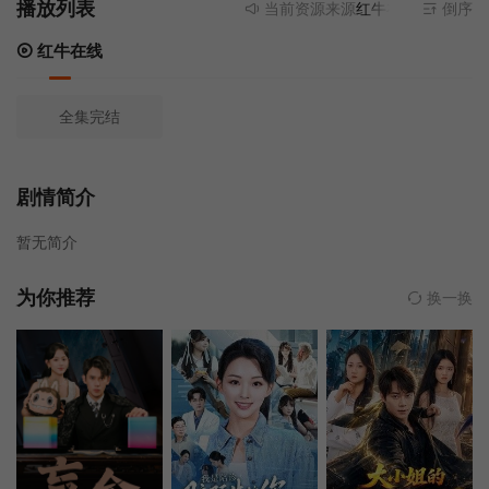
播放列表
当前资源来源
红牛在线
- 无需安装
倒序
红牛在线
全集完结
剧情简介
暂无简介
为你推荐
换一换