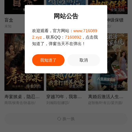
更新第08集
全集完结
全集完结
网站公告
盲盒
我是陪诊，陪陌生的你等一个结果
大小姐的神级保镖
未知
张星瑶/石龍玮/王佳诺/
胡忠睿/侯青念/
欢迎观看，官方网站：
www.716089
2.xyz
，联系QQ：
7160892
，点击我
知道了，弹窗当天不在弹出！
我知道了
取消
全集完结
全集完结
全集完结
寿宴掀桌，隐忍四年我封神
穿越70年，我靠打猎养全家
离婚后激活人生赢家系统
商琪/侯青念/孙嘉欣/
刘瀚阳/彭娜莎/
赵智衡/叶有云/梁月圆/
换一换