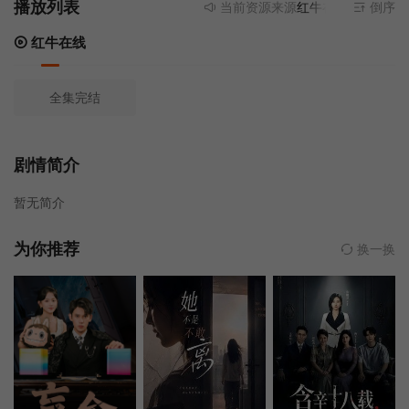
播放列表
当前资源来源
红牛在线
- 无需安装
倒序
红牛在线
全集完结
剧情简介
暂无简介
为你推荐
换一换