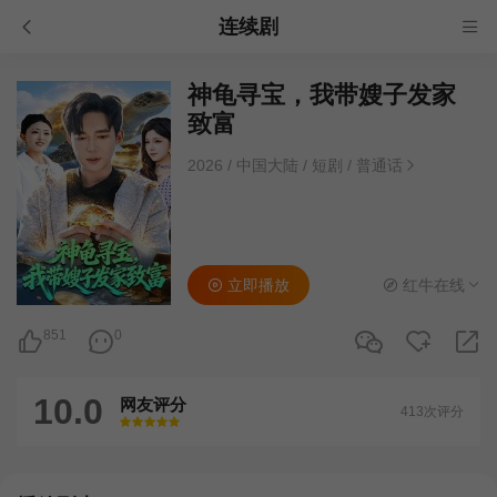
连续剧
神龟寻宝，我带嫂子发家
致富
2026
/
中国大陆
/
短剧
/
普通话
立即播放
红牛在线
851
0
10.0
网友评分
413次评分
很差
较差
还行
推荐
力荐