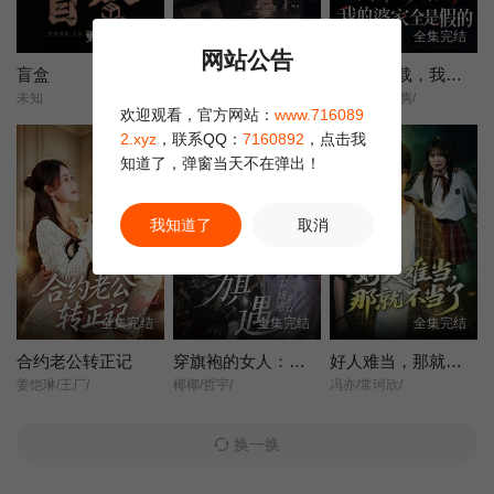
更新第13集
全集完结
全集完结
网站公告
盲盒
她不是不敢离
含辛十八载，我的婆家全是假的
未知
王晓蒙/许明铮/
张耀尹/伍京隽/
欢迎观看，官方网站：
www.716089
2.xyz
，联系QQ：
7160892
，点击我
知道了，弹窗当天不在弹出！
我知道了
取消
全集完结
全集完结
全集完结
合约老公转正记
穿旗袍的女人：旗遇
好人难当，那就不当了
姜恺琳/王厂/
椰椰/哲宇/
冯亦/常珂欣/
换一换