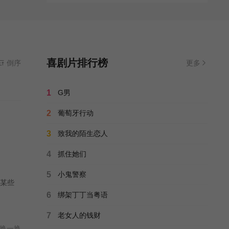
喜剧片排行榜
倒序
更多
1
G男
2
葡萄牙行动
3
致我的陌生恋人
4
抓住她们
5
小鬼警察
某些
6
绑架丁丁当粤语
7
老女人的钱财
换一换