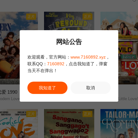
正片
正片
网站公告
欢迎观看，官方网站：
www.7160892.xyz
，
联系QQ：
7160892
，点击我知道了，弹窗
当天不在弹出！
正片
正片
我知道了
取消
爱 1990
我的备胎女友
野小爱
2.0
2.0
dern Love/
My Rebound Girl/
Wild Little Love/
正片
正片