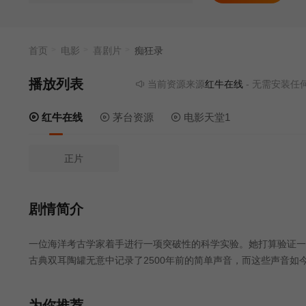
首页
电影
喜剧片
痴狂录
播放列表
当前资源来源
红牛在线
- 无需安装任何插
红牛在线
茅台资源
电影天堂1
正片
剧情简介
一位海洋考古学家着手进行一项突破性的科学实验。她打算验证一
古典双耳陶罐无意中记录了2500年前的简单声音，而这些声音
为你推荐