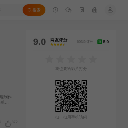
搜索
9.0
网友评分
5.0
603次评分
豆
很差
较差
还行
推荐
力荐
我也要给影片打分
理制作
简单声
扫一扫用手机访问
0
872