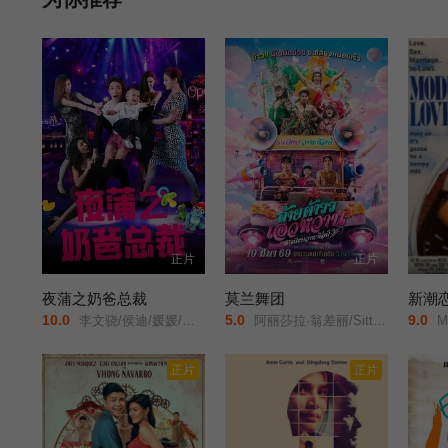
正片
正片
夜蒲之奶爸总裁
莫兰舞团
新潮恋
10.0
5.0
9.0
李文骁/侯迪/媛媛/石承昊/
阿丽莎拉·翁差丽/Sitthiphon/Disamoe/
Mo
正片
正片