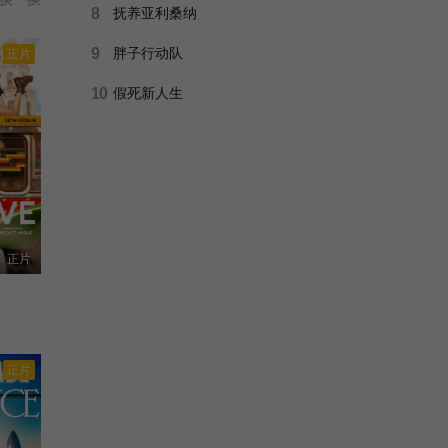
8
抚养亚利桑纳
9
胖子行动队
正片
10
假死新人生
正片
正片