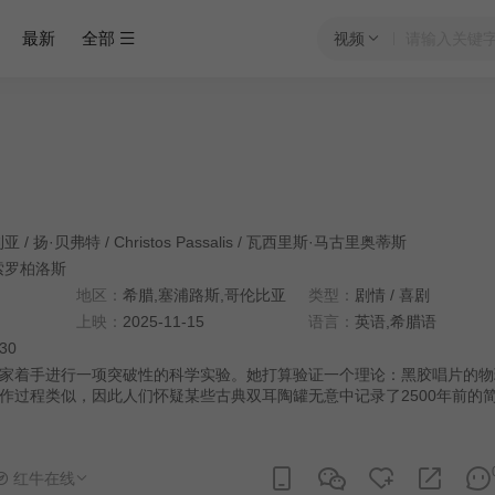
最新
全部
视频
利亚
/
扬·贝弗特
/
Christos Passalis
/
瓦西里斯·马古里奥蒂斯
索罗柏洛斯
地区：
希腊,塞浦路斯,哥伦比亚
类型：
剧情
/
喜剧
上映：
2025-11-15
语言：
英语,希腊语
:30
家着手进行一项突破性的科学实验。她打算验证一个理论：黑胶唱片的物
作过程类似，因此人们怀疑某些古典双耳陶罐无意中记录了2500年前的
如今仍然可以播放。为了在对古代文物进行实验之前建立并测试模型……
红牛在线