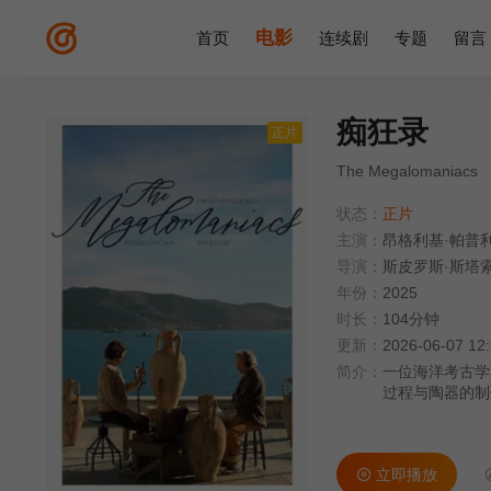
电影
首页
连续剧
专题
留言
痴狂录
正片
The Megalomaniacs
状态：
正片
主演：
昂格利基·帕普
导演：
斯皮罗斯·斯塔
年份：
2025
时长：
104分钟
更新：
2026-06-07 12
简介：
一位海洋考古学
过程与陶器的制
音，而这些声音
立即播放