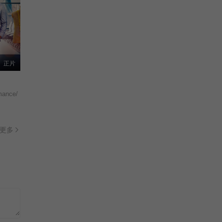
正片
mance/
更多