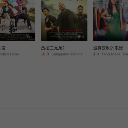
正片
正片
的爱
凸槌三兄弟2
量身定制的浪漫
10.0
1.0
olish Love/
Sanggano/ sanggago&#039;t sanggwapo 2: Aussie! Aussie! (O sige)/
Tailor.Made.Ro