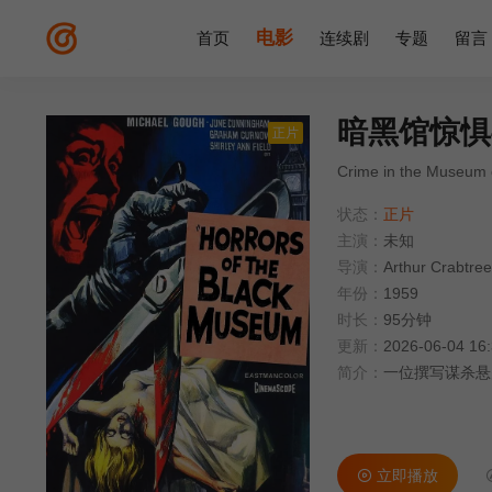
电影
首页
连续剧
专题
留言
暗黑馆惊惧
正片
Crime in the Museum 
状态：
正片
主演：
未知
导演：
Arthur Crabtree
年份：
1959
时长：
95分钟
更新：
2026-06-04 16
简介：
一位撰写谋杀悬
立即播放