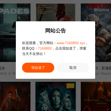
网站公告
欢迎观看，官方网站：
www.7160892.xyz
，
联系QQ：
7160892
，点击我知道了，弹窗
当天不在弹出！
正片
正片
我知道了
取消
裁决
大宝宝
大力水手3：安魂
7.0
8.0
尼·永·博斯/杰森·纳维/岛本信明/
夺命大宝/
Popeye: Requi
正片