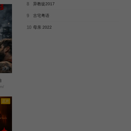
8
异教徒2017
9
古宅粤语
10
母亲 2022
正片
曲
em/
正片