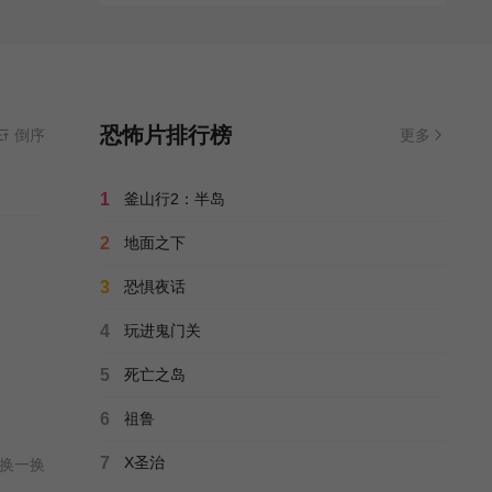
恐怖片排行榜
倒序
更多
1
釜山行2：半岛
2
地面之下
3
恐惧夜话
4
玩进鬼门关
5
死亡之岛
6
祖鲁
7
X圣治
换一换