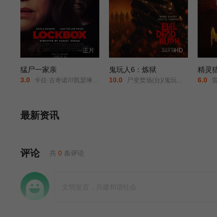
正片
HD
猛尸一家亲
鬼玩人6：炼狱
精灵
3.0
10.0
6.0
卡拉·古奇诺///凯瑟琳·伊莎贝尔///卢·泰勒·普奇///唐纳德·沙利斯///凯文·麦克纳尔蒂// Jason William Day //杰森·麦金农///罗曼·金赛拉///杰卡·博尚// Darcey Johnson / Aedan Edwards / Lee Tichon / Kenny Wood-Schatz/
尸变焚场(台)/鬼玩人6：燃烧/鬼玩人崛起衍生电影/
雷米
最新资讯
评论
共
0
条评论