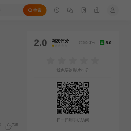
搜索
2.0
网友评分
5.0
726次评分
豆
很差
较差
还行
推荐
力荐
我也要给影片打分
扫一扫用手机访问
0
735