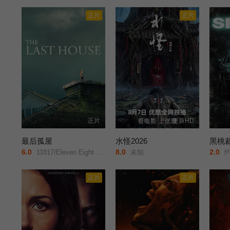
正片
正片
正片
更新HD
最后孤屋
水怪2026
黑桃
6.0
8.0
2.0
11817/Eleven Eight One Seven/
未知
约翰
正片
正片