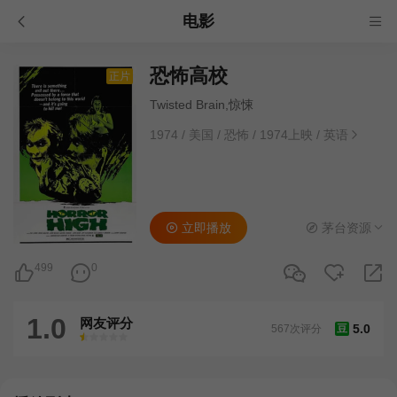
电影
恐怖高校
正片
Twisted Brain,惊悚
1974
/
美国
/
恐怖
/
1974上映
/
英语
立即播放
茅台资源
499
0
1.0
网友评分
5.0
567次评分
豆
很差
较差
还行
推荐
力荐