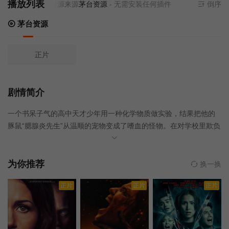
播放列表
当前资源来源
茅台资源
- 无需安装任何插件
倒序
茅台资源
正片
剧情简介
一个书呆子气的高中天才少年用一种化学物质做实验，结果把他的
豚鼠“腮腺炎先生”从温顺的宠物变成了嗜血的怪物。在对学校里欺负
他的人怒不可遏之后，弗农·波茨（帕特·卡迪饰）开始了一场杀戮，
消灭了所有曾经欺负过他的人——体育教练、学校运动健将、令人
毛骨悚然的清洁工（格里格斯先生）以及他的……
为你推荐
换一换
正片
正片
正片