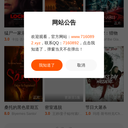
网站公告
正片
HD
正片
猛尸一家亲
鬼玩人6：炼狱
玻璃之灵2：猎物
欢迎观看，官方网站：
www.716089
3.0
10.0
10.0
卡拉·古奇诺///凯瑟琳·伊莎贝尔///卢·泰勒·普奇///唐纳德·沙利斯///凯文·麦克纳尔蒂// Jason William Day //杰森·麦金农///罗曼·金赛拉///杰卡·博尚// Darcey Johnson / Aedan Edwards / Lee Tichon / Kenny Wood-Schatz/
尸变焚场(台)/鬼玩人6：燃烧/鬼玩人崛起衍生电影/
Spirit of the Glass 2: The Hunted/
2.xyz
，联系QQ：
7160892
，点击我
知道了，弹窗当天不在弹出！
正片
正片
我知道了
取消
正片
更新至1集
正片
桑托的黑色星期五
密室逃脱
节日大屠杀
8.0
3.0
1.0
Biyernes Santo/
王婷/姜子鲲/何索/祁圣翰/张珊珊/
玛塔·斯韦特克/Charlie/Bond/