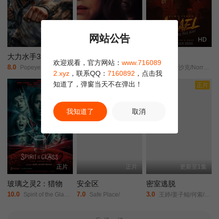
网站公告
正片
正片
HD
大力水手3：安魂曲
猛尸一家亲
精灵猎人
欢迎观看，官方网站：
www.716089
8.0
3.0
6.0
Popeye: Requiem/
卡拉·古奇诺///凯瑟琳·伊莎贝尔///卢·泰勒·普奇///唐纳德·沙利斯///凯文·麦克纳尔蒂// Jason William Day //杰森·麦金农///罗曼·金赛拉///杰卡·博尚// Darcey Johnson / Aedan Edwards / Lee Tichon / Kenny Wood-Schatz/
雷米·伊沙克/Norreen/Iman/
2.xyz
，联系QQ：
7160892
，点击我
知道了，弹窗当天不在弹出！
正片
正片
我知道了
取消
正片
正片
更新至1集
玻璃之灵2：猎物
安全区
密室逃脱
10.0
7.0
3.0
Spirit of the Glass 2: The Hunted/
Safe Place/
王婷/姜子鲲/何索/祁圣翰/张珊珊/