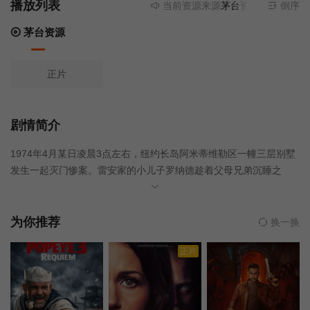
播放列表
当前资源来源
茅台资源
- 无需安装
倒序
茅台资源
正片
剧情简介
1974年4月某日凌晨3点左右，纽约长岛阿米蒂维勒区一幢三层别墅
发生一起灭门惨案。雷安家的小儿子罗纳德趁着父母兄弟沉睡之
时，用来福枪将他们一一射杀。事后罗纳德声称，当时自己的身体
被人进入，身不由己犯下滔天大罪。虽然法庭最终为采纳他的辩
辞，但关于这栋闹鬼别墅的传言却甚嚣尘上。一年后，事先毫不知
为你推荐
换一换
情的鲁兹夫妇（James Brolin & Margot Kidder 饰）以极低的价格买
正片
下了雷安家的别墅。当他们搬进来不久，怪事便接二连三地发生
了……本片根据真实事件改编。 ©豆瓣