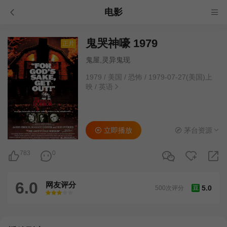
电影
鬼哭神嚎 1979
正片
鬼屋,灵异鬼现
1979
/
美国
/
恐怖
/
1979-07-27(美国)上
映
/
英语
立即播放
茅台资源
783
0
6.0
网友评分
5.0
500次评分
豆
很差
较差
还行
推荐
力荐