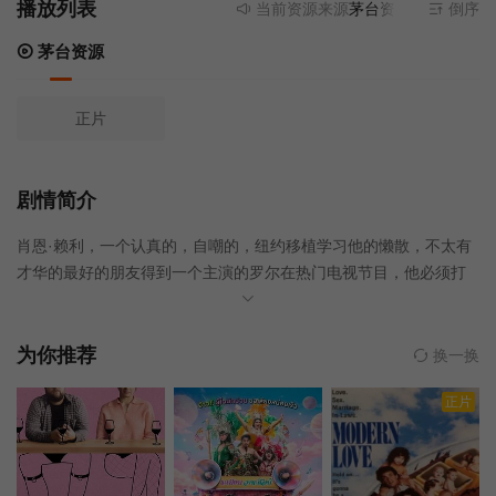
播放列表
当前资源来源
茅台资源
- 无需安装
倒序
茅台资源
正片
剧情简介
肖恩·赖利，一个认真的，自嘲的，纽约移植学习他的懒散，不太有
才华的最好的朋友得到一个主演的罗尔在热门电视节目，他必须打
击自己的不安全感和嫉妒，以及自我中心，喷雾晒黑的男明星的节
目，威胁他的童年友谊。
为你推荐
换一换
正片