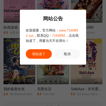
网站公告
正片
正片
正片
轻佻游戏
莫兰舞团
新潮恋爱 1990
欢迎观看，官方网站：
www.716089
8.0
5.0
9.0
埃里克·K·布利安/凯瑟琳·沙博/Erin/Carter/Sarah/Chouinard-Poirier/娜塔莉·古帕尔/Rose-Anne/Déry/萨米尔·菲鲁兹/Carolanne/Foucher/艾甜·加罗伊/安布雷·贾布兰/Fayolle/Jean/Jr./Nicolas/Krief/Jacques/L'Heureux/ève/Landry/朱莉·勒布勒东/阿加莎·勒杜/Simone/Ledoux/索菲·勒图讷尔/弗罗伦斯·布莱恩/Antonin/Mousseau-Rivard/
阿丽莎拉·翁差丽/Sitthiphon/Disamoe/
Modern Love/
2.xyz
，联系QQ：
7160892
，点击我
知道了，弹窗当天不在弹出！
正片
正片
正片
我知道了
取消
正片
正片
正片
我的备胎女友
无限生活
Sid&Aya：并非爱情故事
2.0
8.0
5.0
My Rebound Girl/
Unli Life/
Sid & Aya: Not a Love Story/