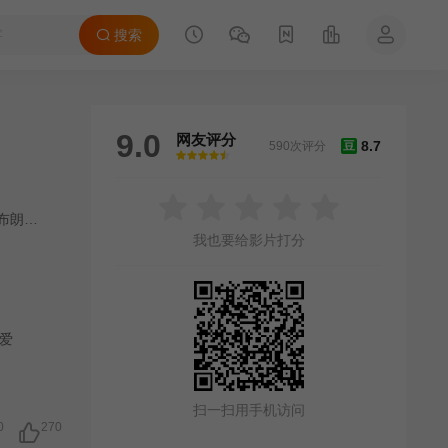
搜索
9.0
网友评分
8.7
590次评分
豆
很差
较差
还行
推荐
力荐
布朗
/
Brendan Averett
/
Olivia Bak
/
马库斯·贝拉米
/
Ciaran Bowling
/
罗
我也要给影片打分
爱
扫一扫用手机访问
0
270