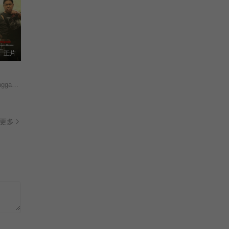
正片
sie! (O sige)/
更多