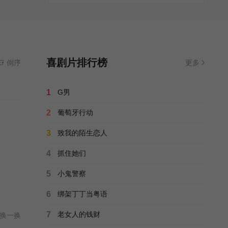
喜剧片排行榜
倒序
更多
1
G男
2
葡萄牙行动
3
致我的陌生恋人
4
抓住她们
5
小鬼警察
6
绑架丁丁当粤语
7
老女人的钱财
换一换