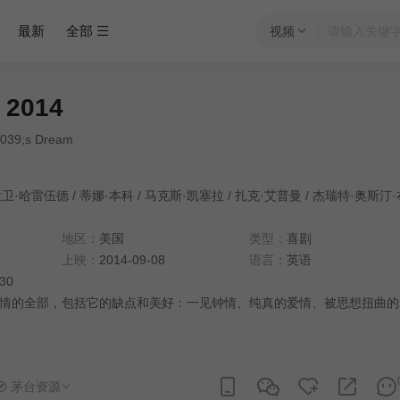
最新
全部
视频
2014
#039;s Dream
大卫·哈雷伍德
/
蒂娜·本科
/
马克斯·凯塞拉
/
扎克·艾普曼
/
杰瑞特·奥斯汀·
地区：
美国
类型：
喜剧
上映：
2014-09-08
语言：
英语
:30
情的全部，包括它的缺点和美好：一见钟情、纯真的爱情、被思想扭曲的
茅台资源