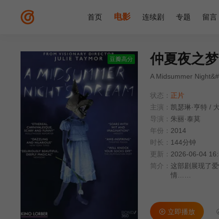
电影
首页
连续剧
专题
留言
仲夏夜之梦 
豆瓣高分
A Midsummer Night&
状态：
正片
主演：
凯瑟琳·亨特
/
导演：
朱丽·泰莫
年份：
2014
时长：
144分钟
更新：
2026-06-04 16
简介：
这部剧展现了爱
情……
立即播放