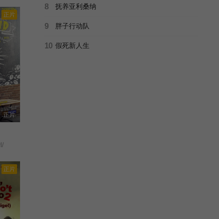
8
抚养亚利桑纳
正片
9
胖子行动队
10
假死新人生
正片
l/
正片