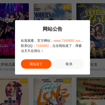
正片
网站公告
欢迎观看，官方网站：
www.7160892.xyz
，
联系QQ：
7160892
，点击我知道了，弹窗
当天不在弹出！
正片
正片
我知道了
取消
之奶爸总裁
新潮恋爱 1990
我的备胎女友
9.0
2.0
李文骁/侯迪/媛媛/石承昊/
Modern Love/
My Rebound Gir
正片
正片