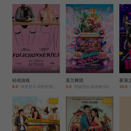
HD
正片
轻佻游戏
莫兰舞团
夜蒲
8.0
5.0
10.0
埃里克·K·布利安/凯瑟琳·沙博/Erin/Carter/Sarah/Chouinard-Poirier/娜塔莉·古帕尔/Rose-Anne/Déry/萨米尔·菲鲁兹/Carolanne/Foucher/艾甜·加罗伊/安布雷·贾布兰/Fayolle/Jean/Jr./Nicolas/Krief/Jacques/L'Heureux/ève/Landry/朱莉·勒布勒东/阿加莎·勒杜/Simone/Ledoux/索菲·勒图讷尔/弗罗伦斯·布莱恩/Antonin/Mousseau-Rivard/
阿丽莎拉·翁差丽/Sitthiphon/Disamoe/
正片
正片