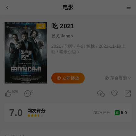
电影
吃 2021
正片
扬戈 Jango
2021
/
印度
/
科幻 惊悚
/
2021-11-19上
映
/
泰米尔语
立即播放
茅台资源
626
0
7.0
网友评分
5.0
781次评分
豆
很差
较差
还行
推荐
力荐