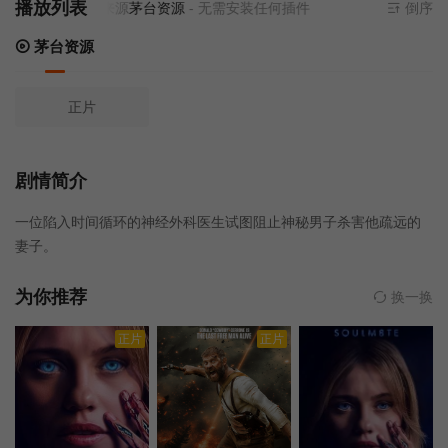
播放列表
当前资源来源
茅台资源
- 无需安装任何插件
倒序
茅台资源
正片
剧情简介
一位陷入时间循环的神经外科医生试图阻止神秘男子杀害他疏远的
妻子。
为你推荐
换一换
正片
正片