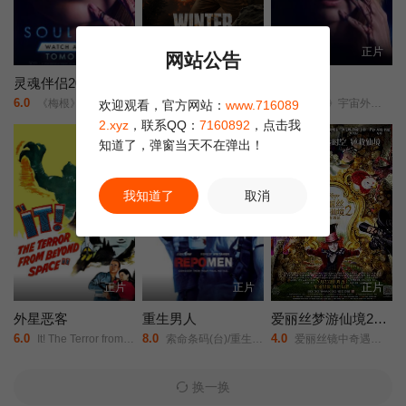
HD
正片
正片
网站公告
灵魂伴侣2026
冬季：战场
灵魂伴侣
6.0
2.0
1.0
《梅根》宇宙外传/夺魂伴侣/
Winter: Battleground/
《梅根》宇宙外传/夺魂伴侣/
欢迎观看，官方网站：
www.716089
2.xyz
，联系QQ：
7160892
，点击我
正片
知道了，弹窗当天不在弹出！
我知道了
取消
正片
正片
正片
外星恶客
重生男人
爱丽丝梦游仙境2：镜中奇遇记
6.0
8.0
4.0
It! The Terror from Beyond Space/
索命条码(台)/重生曼波/回收人/追讨人/Repossession Men/
爱丽丝镜中奇遇记/爱丽丝梦游仙境2：穿越魔镜(港)/魔境梦游：时光怪客(台)/Alice in Wonderland: Through the Looking Glass/
换一换