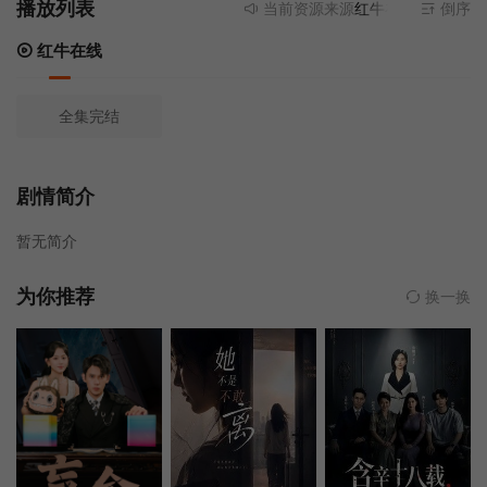
播放列表
当前资源来源
红牛在线
- 无需安装
倒序
红牛在线
全集完结
剧情简介
暂无简介
为你推荐
换一换