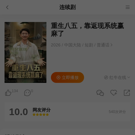
连续剧
重生八五，靠返现系统赢
麻了
2026
/
中国大陆
/
短剧
/
普通话
立即播放
红牛在线
134
0
10.0
网友评分
540次评分
很差
较差
还行
推荐
力荐