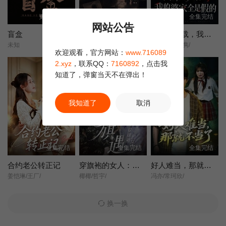
更新至12集
全集完结
全集完结
网站公告
盲盒
她不是不敢离
含辛十八载，我的婆家全是假的
未知
王晓蒙/许明铮/
张耀尹/伍京隽/
欢迎观看，官方网站：
www.716089
2.xyz
，联系QQ：
7160892
，点击我
知道了，弹窗当天不在弹出！
我知道了
取消
全集完结
全集完结
全集完结
合约老公转正记
穿旗袍的女人：旗遇
好人难当，那就不当了
姜恺琳/王厂/
椰椰/哲宇/
冯亦/常珂欣/
换一换