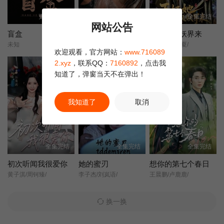
更新第10集
全集完结
全集完结
网站公告
盲盒
被未婚夫的母亲占有AI
王妃她从妖界来
未知
未知
常喆宽/阿依夏/
欢迎观看，官方网站：
www.716089
2.xyz
，联系QQ：
7160892
，点击我
知道了，弹窗当天不在弹出！
我知道了
取消
全集完结
全集完结
全集完结
初次听闻我很爱你
她的蜜刃
想你的第七个春日
黄子淇/周钶臻/
李子杰/刘岚语/
王晨鹏/卢鹿鹿/
换一换