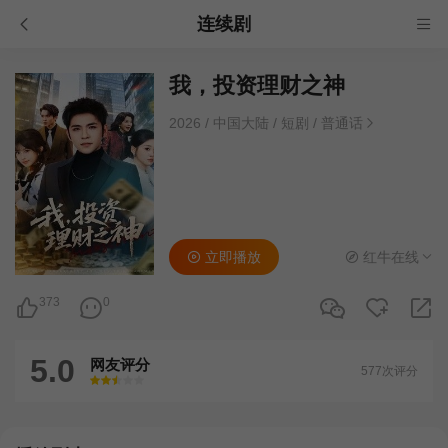
连续剧
我，投资理财之神
2026
/
中国大陆
/
短剧
/
普通话
立即播放
红牛在线
373
0
5.0
网友评分
577次评分
很差
较差
还行
推荐
力荐