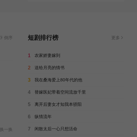
短剧排行榜
倒序
更多
1
农家娇妻嫁到
2
送给月亮的情书
3
我在桑海爱上80年代的他
4
替嫁医妃带着空间流放千里
5
离开后妻女才知我本骄阳
6
纵情流年
7
闲散太后一心只想活命
换一换