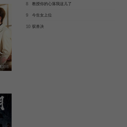
8
教授你的心落我这儿了
9
今生女上位
10
驭兽决
集完结