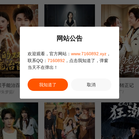
网站公告
欢迎观看，官方网站：
www.7160892.xyz
，
联系QQ：
7160892
，点击我知道了，弹窗
当天不在弹出！
全集完结
全集完结
全
我知道了
取消
双手能治百病
含辛十八载，我的婆家全是假的
合约老公转正记
/朱梦茹/
张耀尹/伍京隽/
姜恺琳/王厂/