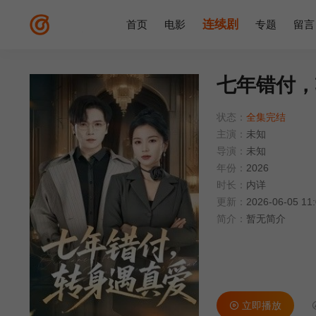
连续剧
首页
电影
专题
留言
七年错付，
状态：
全集完结
主演：
未知
导演：
未知
年份：
2026
时长：
内详
更新：
2026-06-05 11
简介：
暂无简介
立即播放