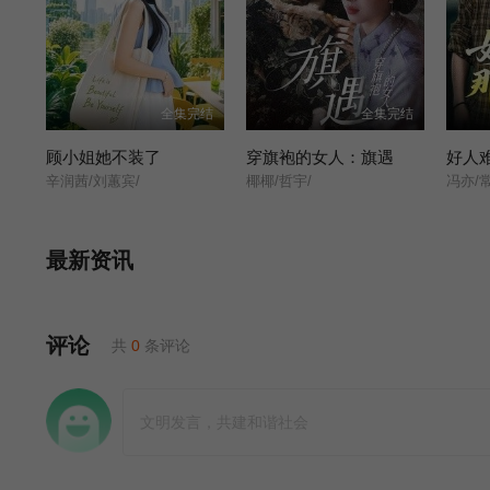
全集完结
全集完结
顾小姐她不装了
穿旗袍的女人：旗遇
好人
辛润茜/刘蕙宾/
椰椰/哲宇/
冯亦/
最新资讯
评论
共
0
条评论