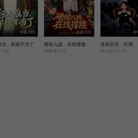
全集完结
全集完结
全
难当，那就不当了
硬核儿媳，在线撑腰
龙凤呈祥：狂潮
常珂欣/
游雅/曾乙同/
郑天龙/汪心宇/