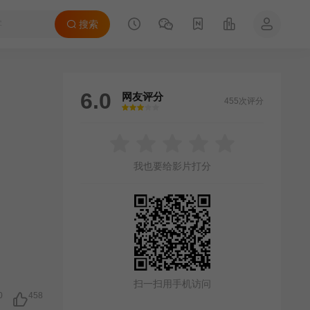
搜索
6.0
网友评分
455次评分
很差
较差
还行
推荐
力荐
我也要给影片打分
扫一扫用手机访问
0
458