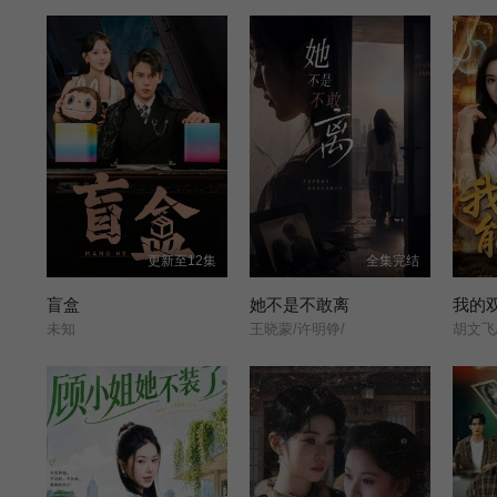
更新至12集
全集完结
盲盒
她不是不敢离
我的
未知
王晓蒙/许明铮/
胡文飞