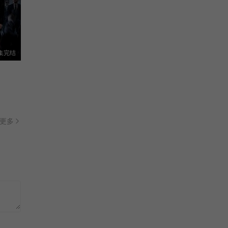
集完结
更多