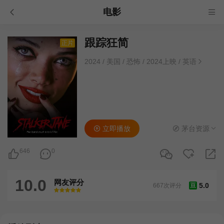
电影
跟踪狂简
正片
2024
/
美国
/
恐怖
/
2024上映
/
英语
立即播放
茅台资源
646
0
10.0
网友评分
5.0
667次评分
豆
很差
较差
还行
推荐
力荐