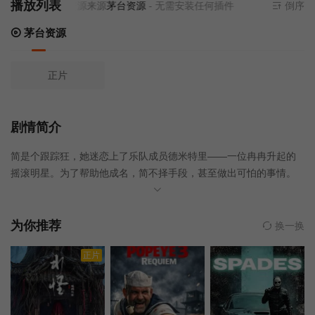
播放列表
当前资源来源
茅台资源
- 无需安装任何插件
倒序
茅台资源
正片
剧情简介
简是个跟踪狂，她迷恋上了乐队成员德米特里——一位冉冉升起的
摇滚明星。为了帮助他成名，简不择手段，甚至做出可怕的事情。
简策划的种种阴谋最终酿成了血腥混乱的后果，德米特里也渐渐意
识到自己身处的险境，但一切是否为时已晚？
为你推荐
换一换
正片