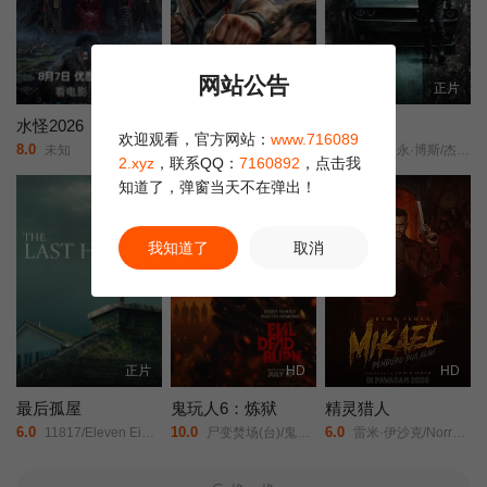
网站公告
更新HD
HD中字
正片
水怪2026
大力水手3：安魂曲
黑桃裁决
欢迎观看，官方网站：
www.716089
8.0
8.0
2.0
未知
Popeye: Requiem/
约翰尼·永·博斯/杰森·纳维/岛本信明/
2.xyz
，联系QQ：
7160892
，点击我
知道了，弹窗当天不在弹出！
正片
正片
我知道了
取消
正片
HD
HD
最后孤屋
鬼玩人6：炼狱
精灵猎人
6.0
10.0
6.0
11817/Eleven Eight One Seven/
尸变焚场(台)/鬼玩人6：燃烧/鬼玩人崛起衍生电影/
雷米·伊沙克/Norreen/Iman/