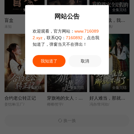
更新至14集
全集完结
全集完结
网站公告
盲盒
她不是不敢离
含辛十八载，我的婆家全是假的
未知
王晓蒙/许明铮/
张耀尹/伍京隽/
欢迎观看，官方网站：
www.716089
2.xyz
，联系QQ：
7160892
，点击我
知道了，弹窗当天不在弹出！
我知道了
取消
全集完结
全集完结
全集完结
合约老公转正记
穿旗袍的女人：旗遇
好人难当，那就不当了
姜恺琳/王厂/
椰椰/哲宇/
冯亦/常珂欣/
换一换