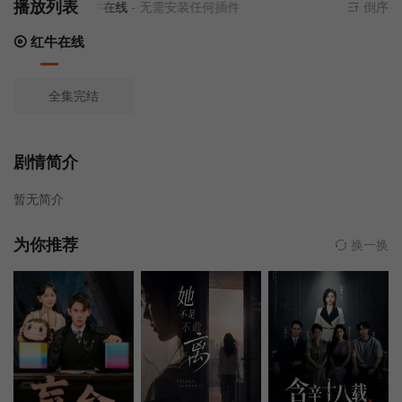
播放列表
当前资源来源
红牛在线
- 无需安装任何插件
倒序
红牛在线
全集完结
剧情简介
暂无简介
为你推荐
换一换