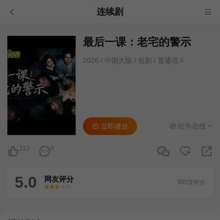
连续剧
最后一课：老宅的警示
2026
/
中国大陆
/
短剧
/
普通话
立即播放
红牛在线
212
0
5.0
网友评分
385次评分
很差
较差
还行
推荐
力荐