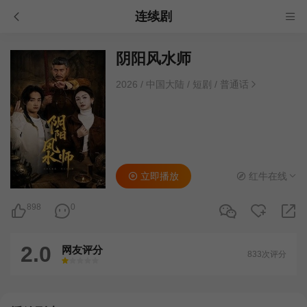
连续剧
阴阳风水师
2026
/
中国大陆
/
短剧
/
普通话
立即播放
红牛在线
898
0
2.0
网友评分
833次评分
很差
较差
还行
推荐
力荐