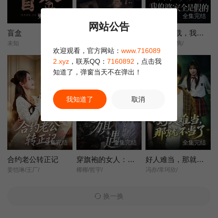
更新第13集
全集完结
全集完结
网站公告
盲盒
她不是不敢离
含辛十八载，我的婆家全是假的
未知
王晓蒙/许明铮/
张耀尹/伍京隽/
欢迎观看，官方网站：
www.716089
2.xyz
，联系QQ：
7160892
，点击我
知道了，弹窗当天不在弹出！
我知道了
取消
全集完结
全集完结
全集完结
合约老公转正记
穿旗袍的女人：旗遇
好人难当，那就不当了
姜恺琳/王厂/
椰椰/哲宇/
冯亦/常珂欣/
换一换