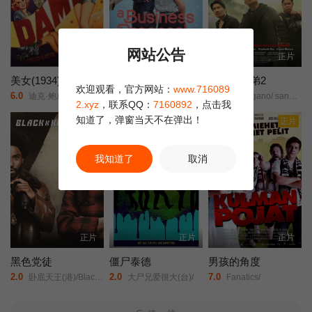
网站公告
正片
更新HD
正片
美女(1934)
契约约会
凸槌三兄弟2
欢迎观看，官方网站：
www.716089
6.0
4.0
10.0
迪克·鲍威尔/鲁比·基勒/Hugh/Herbert/
凯特琳·哈尔德曼/艾丽尔·塔图姆/Abidzar·Al·Ghifari/
Sanggano/ sanggago&#039;t sanggwapo 2: Aussie! Aussie! (O sige)/
2.xyz
，联系QQ：
7160892
，点击我
知道了，弹窗当天不在弹出！
正片
正片
正片
我知道了
取消
正片
正片
正片
黑色党徒
僵尸泰德
男孩的角度
2.0
2.0
7.0
卧底天王(港)/Black Klansman/
大尸兄爱很大(台)/
Fanatics/