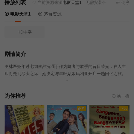
播放列表
当前资源来源
电影天堂1
- 无需安装任何插件
倒序
电影天堂1
茅台资源
HD中字
剧情简介
奥林匹娅年过七旬依然沉湎于作为舞者与歌手的昔日荣光，在人生
即将走到尽头之际，她决定与年轻姑娘玛利亚开启一趟回忆之旅。
导演科拉多·塞隆的长片处女作，邀请到意大利国宝级女星、威尼斯
电影节终身成就奖得主斯特法尼娅·桑德雷莉出演，她完美演绎了一
位外在热情、内心深邃的魅力女性。影片在调侃与抒情、忧郁与欢
为你推荐
换一换
乐之间，捕捉到两个年龄和性格差异巨大的女人最深刻有趣的一
正片
正片
面。明亮的南欧风光与经典怀旧歌曲串烧重建了曾经的文化黄金时
代，谱写出一首献给生命尊严的赞美诗。