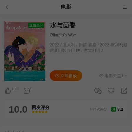
电影
水与茴香
豆瓣高分
Olimpia’s Way
2022
/
意大利
/
剧情 喜剧
/
2022-09-08(威
尼斯电影节)上映
/
意大利语
立即播放
电影天堂1
108
0
10.0
网友评分
8.2
882次评分
豆
很差
较差
还行
推荐
力荐