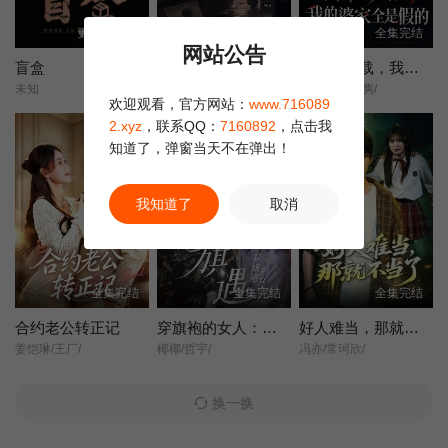
更新至13集
全集完结
全集完结
网站公告
盲盒
她不是不敢离
含辛十八载，我的婆家全是假的
未知
王晓蒙/许明铮/
张耀尹/伍京隽/
欢迎观看，官方网站：
www.716089
2.xyz
，联系QQ：
7160892
，点击我
知道了，弹窗当天不在弹出！
我知道了
取消
全集完结
全集完结
全集完结
合约老公转正记
穿旗袍的女人：旗遇
好人难当，那就不当了
姜恺琳/王厂/
椰椰/哲宇/
冯亦/常珂欣/
换一换