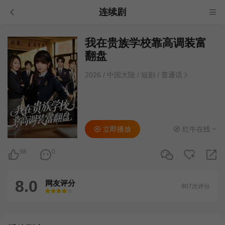
连续剧
我在贵族学校靠高调装富
翻盘
2026
/
中国大陆
/
短剧
/
普通话
立即播放
红牛在线
98
0
8.0
网友评分
907次评分
很差
较差
还行
推荐
力荐