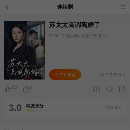
连续剧
苏太太高调离婚了
2026
/
中国大陆
/
短剧
/
普通话
立即播放
红牛在线
112
0
3.0
网友评分
272次评分
很差
较差
还行
推荐
力荐