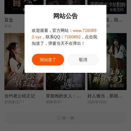
更新第13集
全集完结
全集完结
网站公告
盲盒
她不是不敢离
含辛十八载，我的婆家全是假的
未知
王晓蒙/许明铮/
张耀尹/伍京隽/
欢迎观看，官方网站：
www.716089
2.xyz
，联系QQ：
7160892
，点击我
知道了，弹窗当天不在弹出！
我知道了
取消
全集完结
全集完结
全集完结
合约老公转正记
穿旗袍的女人：旗遇
好人难当，那就不当了
姜恺琳/王厂/
椰椰/哲宇/
冯亦/常珂欣/
换一换