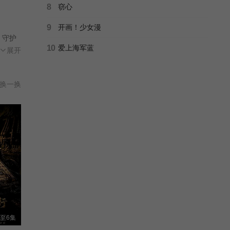
8
窃心
9
开画！少女漫
，守护
10
爱上海军蓝
市恢
展开
换一换
至6集