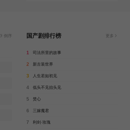
国产剧排行榜
倒序
更多
1
司法所里的故事
2
新古装世界
3
人生若如初见
4
低头不见抬头见
5
焚心
6
三嫁魔君
7
利剑·玫瑰