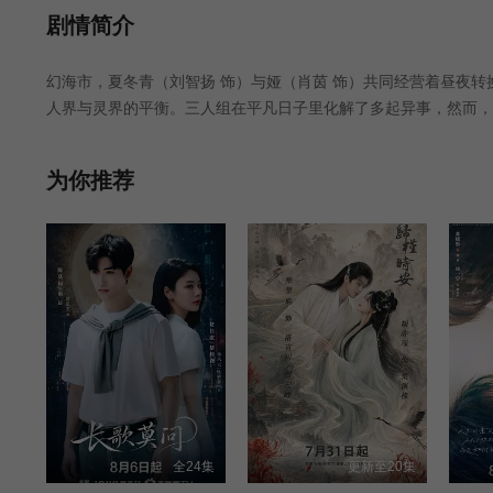
剧情简介
幻海市，夏冬青（刘智扬 饰）与娅（肖茵 饰）共同经营着昼夜转换
人界与灵界的平衡。三人组在平凡日子里化解了多起异事，然而，
复宁静，444号便利店继续营业，但新的异闻已在青石板路上悄然
为你推荐
全24集
更新至20集