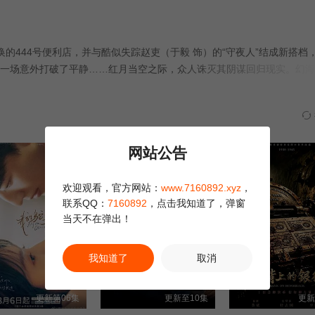
的444号便利店，并与酷似失踪赵吏（于毅 饰）的“守夜人”结成新搭档
一场意外打破了平静……红月当空之际，众人诛灭其阴谋回归现实。幻海
滋生。
网站公告
欢迎观看，官方网站：
www.7160892.xyz
，
联系QQ：
7160892
，点击我知道了，弹窗
当天不在弹出！
我知道了
取消
更新第06集
更新至10集
更新