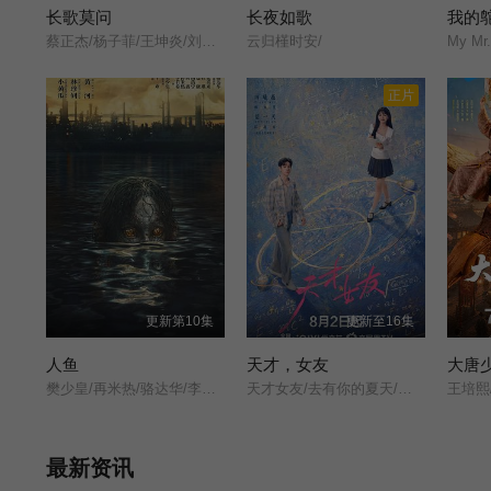
长歌莫问
长夜如歌
我的
蔡正杰/杨子菲/王坤炎/刘美辰/李会长/李子雄/孟西/鲍大志/白凯南/斯外戈/
云归槿时安/
My Mr.
正片
更新第10集
更新至16集
人鱼
天才，女友
大唐
樊少皇/再米热/骆达华/李若希/田浩宁/唐鑫/
天才女友/去有你的夏天/当你耀眼时/
最新资讯