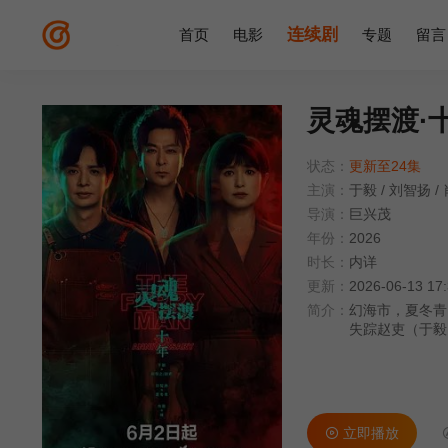
连续剧
首页
电影
专题
留言
灵魂摆渡·
状态：
更新至24集
主演：
于毅
/
刘智扬
/
导演：
巨兴茂
年份：
2026
时长：
内详
更新：
2026-06-13 17
简介：
幻海市，夏冬青
失踪赵吏（于毅
了多起异事，然
恢复宁静，44
立即播放