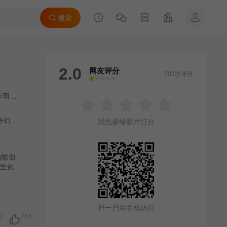
搜索
2.0
网友评分
703次评分
很差
较差
还行
推荐
力荐
李羽桐
/
田广宇
/
杨子睿
/
郭信如
/
涂冰
/
闫可欣
/
明子煜
/
邹敦明
/
芮佩
奇幻
/
冒险
/
内地剧
/
国产
我也要给影片打分
与酷似
子里化解
幻海市
扫一扫用手机访问
0
753