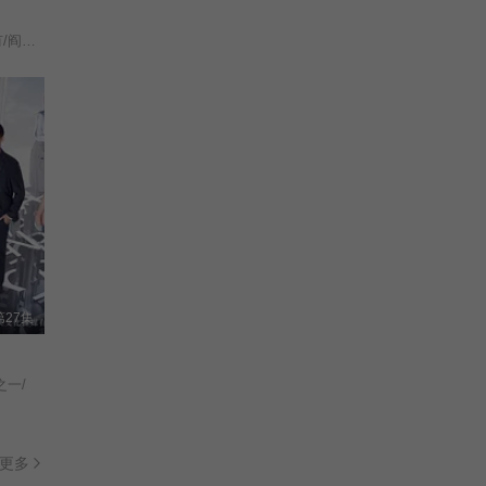
姬晓飞/王芳政/王全有/阎妮/郭烁杰/杜志国/郑卫莉/周舟/Zhou/Zhou/
27集
之一/
更多