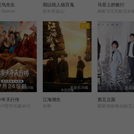
鸵鸟先生
我以纸人镇百鬼
马背上的银行
 Ostrich/
苏木/苏远山/
正片
更新至8集
更新至26集
更新第
少年天行传
江海潮生
第五立面
王培熙/卢思宇/石夏沫/汪轩宇/
张謇/
奚望/张陆/鲁佳妮/王