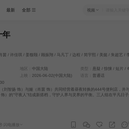
最新
全部
视频
十年
肖茵
/
许佳琪
/
姜馥颐
/
顾振翔
/
马凡丁
/
边程
/
简宇熙
/
美懿
/
朱超艺
/
地区：
中国大陆
类型：
悬疑
/
惊悚
/
短片
/
上映：
2026-06-02(中国大陆)
语言：
普通话
:30
（刘智扬 饰）与娅（肖茵 饰）共同经营着昼夜转换的444号便利店，并
 饰）的“守夜人”结成新搭档，守护人界与灵界的平衡。三人组在平凡日
而，一场意外打破了平静……红月当空之际，众人诛灭其阴谋回归现实。
4号便利店继续营业，但新的异闻已在青石板路上悄然滋生。
闪电播放