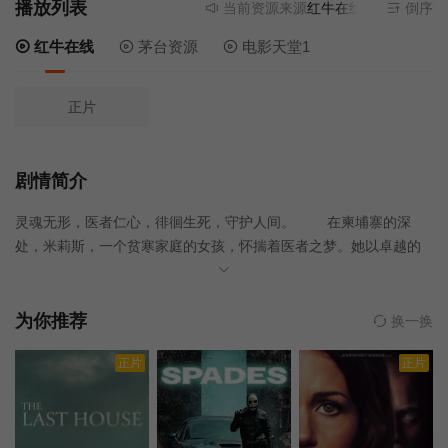
播放列表
当前资源来源
红牛在线
- 无需安装任
倒序
红牛在线
茅台资源
电影天堂1
正片
剧情简介
灵魂无形，医者仁心，徘徊生死，守护人间。 在柬埔寨的深
处，米莉斯，一个贫寒家庭的女孩，怀揣着医者之梦。她以卓越的
学业，叩开了新加坡医学交流的大门。在那里，她与卢卡斯结下深
厚情谊。然而，命运无情，一场肇事逃逸，夺走了她的生命。她的
灵魂徘徊在生与死的边缘，复仇与慈悲交织。在母亲的祈祷和僧侣
为你推荐
换一换
的指引下，她面临抉择：是向凶手复仇，还是继续守护他人？这是
正片
正片
一部关于爱与失去的故事，一曲人性与慈悲的颂歌。在逆境中，灵
魂的光芒永不熄灭。