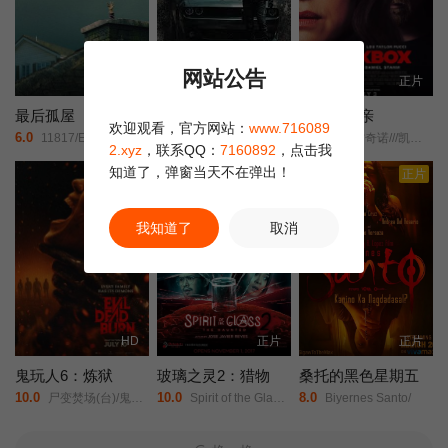
网站公告
正片
正片
正片
最后孤屋
黑桃裁决
猛尸一家亲
欢迎观看，官方网站：
www.716089
6.0
2.0
3.0
11817/Eleven Eight One Seven/
约翰尼·永·博斯/杰森·纳维/岛本信明/
卡拉·古奇诺///凯瑟琳·伊莎贝尔///卢·泰勒·普奇///唐纳德·沙利斯///凯文·麦克纳尔蒂// Jason William Day //杰森·麦金农///罗曼·金赛拉///杰卡·博尚// Darcey Johnson / Aedan Edwards / Lee Tichon / Kenny Wood-Schatz/
2.xyz
，联系QQ：
7160892
，点击我
知道了，弹窗当天不在弹出！
正片
正片
正片
我知道了
取消
HD
正片
正片
鬼玩人6：炼狱
玻璃之灵2：猎物
桑托的黑色星期五
10.0
10.0
8.0
尸变焚场(台)/鬼玩人6：燃烧/鬼玩人崛起衍生电影/
Spirit of the Glass 2: The Hunted/
Biyernes Santo/