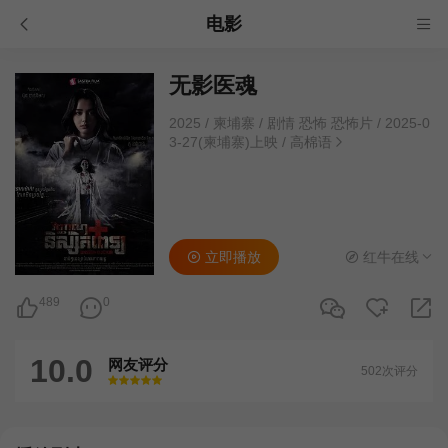
电影
无影医魂
2025
/
柬埔寨
/
剧情 恐怖 恐怖片
/
2025-0
3-27(柬埔寨)上映
/
高棉语
立即播放
红牛在线
489
0
10.0
网友评分
502次评分
很差
较差
还行
推荐
力荐