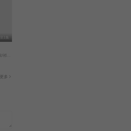
至1集
张珊珊/
更多