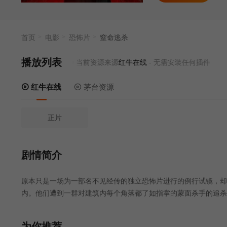
首页
电影
恐怖片
窒命逃杀
播放列表
当前资源来源
红牛在线
- 无需安装任何插件
红牛在线
茅台资源
正片
剧情简介
原本只是一场为一部名不见经传的独立恐怖片进行的例行试镜，却
内。他们遭到一群对建筑内每个角落都了如指掌的蒙面杀手的追杀
为你推荐