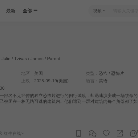
最新
全部
视频
/
Julie
/
Tzivas
/
James
/
Parent
地区：
美国
类型：
恐怖
/
恐怖片
上映：
2025-09-19(美国)
语言：
英语
:30
一部名不见经传的独立恐怖片进行的例行试镜，却迅速演变成一场致命的
己被困在一栋无路可逃的建筑内。他们遭到一群对建筑内每个角落都了如
。
红牛在线