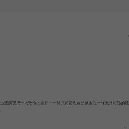
迅速演变成一场致命的噩梦：一群演员发现自己被困在一栋无路可逃的建
。