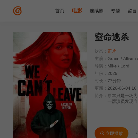
电影
首页
连续剧
专题
留言
窒命逃杀
状态：
正片
主演：
Grace
/
Allison
导演：
Mike
/
Lordi
年份：
2025
时长：
77分钟
更新：
2026-06-04 16
简介：
原本只是一场为
一群演员发现自
蒙面杀手的追杀
立即播放