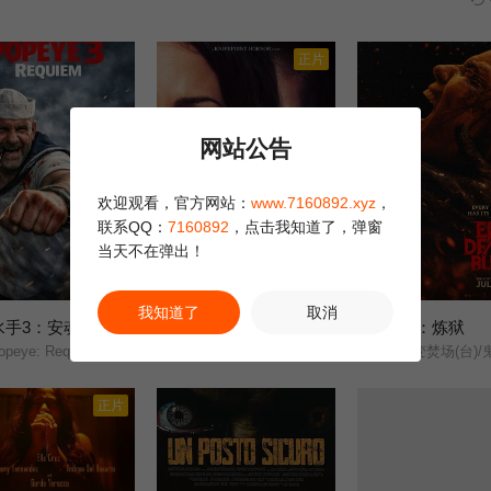
正片
网站公告
欢迎观看，官方网站：
www.7160892.xyz
，
联系QQ：
7160892
，点击我知道了，弹窗
当天不在弹出！
正片
正片
我知道了
取消
水手3：安魂曲
猛尸一家亲
鬼玩人6：炼狱
3.0
10.0
peye: Requiem/
卡拉·古奇诺///凯瑟琳·伊莎贝尔///卢·泰勒·普奇///唐纳德·沙利斯///凯文·麦克纳尔蒂// Jason William Day //杰森·麦金农///罗曼·金赛拉///杰卡·博尚// Darcey Johnson / Aedan Edwards / Lee Tichon / Kenny Wood-Schatz/
尸变焚场(台)/鬼玩人6：燃烧/鬼玩人崛起
正片