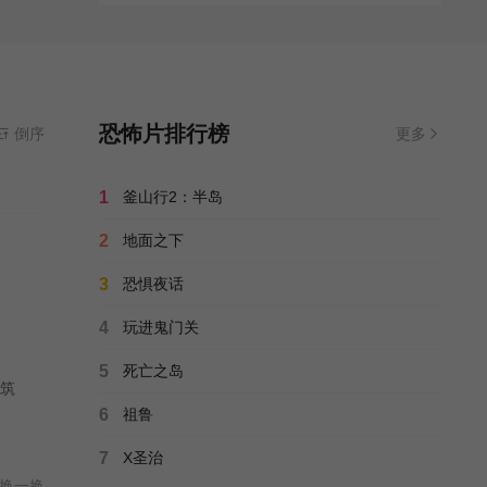
恐怖片排行榜
倒序
更多
1
釜山行2：半岛
2
地面之下
3
恐惧夜话
4
玩进鬼门关
5
死亡之岛
筑
6
祖鲁
7
X圣治
换一换