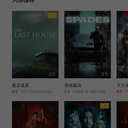
正片
正片
正片
最后孤屋
黑桃裁决
大力
6.0
2.0
8.0
11817/Eleven Eight One Seven/
约翰尼·永·博斯/杰森·纳维/岛本信明/
Po
正片