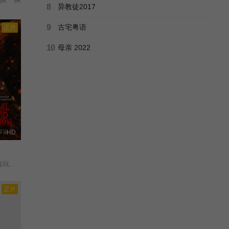
8
异教徒2017
9
古宅粤语
正片
10
母亲 2022
HD
衍生电影/
正片