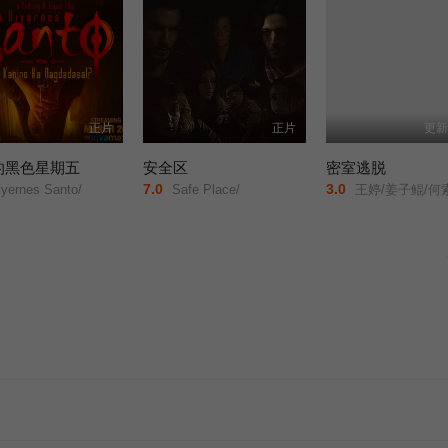
正片
正片
更新
的黑色星期五
安全区
密室逃脱
7.0
3.0
yernes Santo/
Safe Place/
王婷/姜子鲲/何索/祁圣翰/