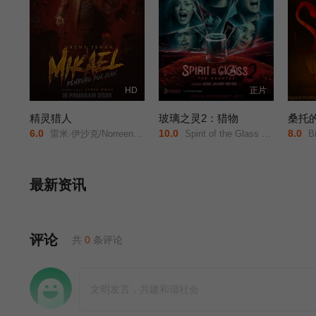
HD
正片
精灵猎人
玻璃之灵2：猎物
桑托
6.0
10.0
8.0
雷米·伊沙克/Norreen/Iman/
Spirit of the Glass 2: The Hunted/
Bi
最新资讯
评论
共
0
条评论