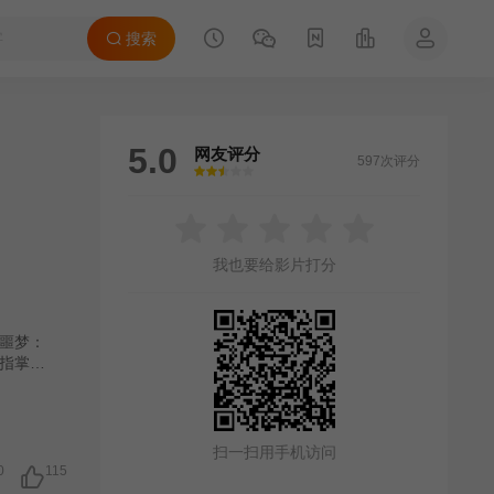
搜索
5.0
网友评分
597次评分
很差
较差
还行
推荐
力荐
我也要给影片打分
噩梦：
指掌的
扫一扫用手机访问
0
115