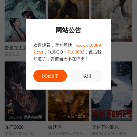
第23集
第22集
第24集
网站公告
更新至8集
更新至14集
更新至22集
欢迎观看，官方网站：
www.716089
吾凰在上之凤御四方
南戏
长夜如歌
2.xyz
，联系QQ：
7160892
，点击我
吾凰在上/
张景昀/赵奂然/吉舒亦/
云归槿时安/
知道了，弹窗当天不在弹出！
正片
正片
我知道了
取消
更新至20集
更新至21集
全26集
九门2026
御廷谣
凛冬下的罪恶
老九门2/老九门贰/
吴谨言///陈哲远///梁永棋///赵昭仪///张南///郭品超///盛一伦///吴岱融///黄祖鑫///宋麒/
张睿/吴昊宸/王大奇/孙之鸿/洪冰瑶/肖涵/嘉泽/李蒲赫/左腾云/何磊/王心嫚/李繁/苏宥辰/刘佳萌/洪爽/刘亭希/窦新豪/刘伟峰/刘朔豪/徐章/