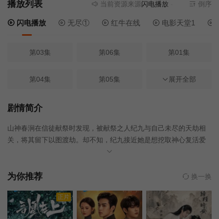
播放列表
当前资源来源
闪电播放
- 无需安装任何插
倒序
闪电播放
无尽①
红牛在线
电影天堂1
第03集
第06集
第01集
第04集
第05集
第09集
展开全部
第07集
第11集
第10集
剧情简介
山神春涧在信徒献祭时发现，被献祭之人纪九与自己未尽的天劫相
第12集
第15集
第17集
关，将其留下以图渡劫。却不知，纪九接近她是想挖取神心复活爱
人。在相处中，纪九设计令她在信徒面前现形，信徒信仰崩塌，春
第18集
第02集
第08集
涧神力溃散。在春涧消散之际，纪九才知百年前的真相，最后献祭
自身消失于世。百年后，一缕新的祈愿点亮十方烛，也预示春涧迎
为你推荐
换一换
来新生。
第13集
第14集
第16集
正片
第19集
第20集
第21集