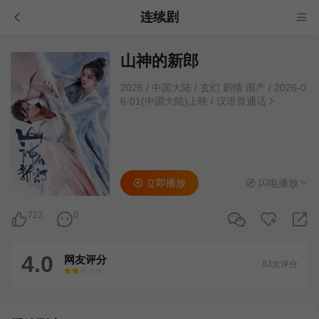
连续剧
山神的新郎
2026
/
中国大陆
/
玄幻 剧情 国产
/
2026-0
6-01(中国大陆)上映
/
汉语普通话
立即播放
闪电播放
722
0
4.0
网友评分
83次评分
很差
较差
还行
推荐
力荐