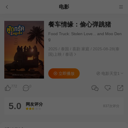
电影
餐车情缘：偷心弹跳猪
Food Truck: Stolen Love... and Moo Den
g
2025
/
泰国
/
喜剧 家庭
/
2025-08-28(泰
国)上映
/
泰语
立即播放
电影天堂1
772
0
5.0
网友评分
837次评分
很差
较差
还行
推荐
力荐