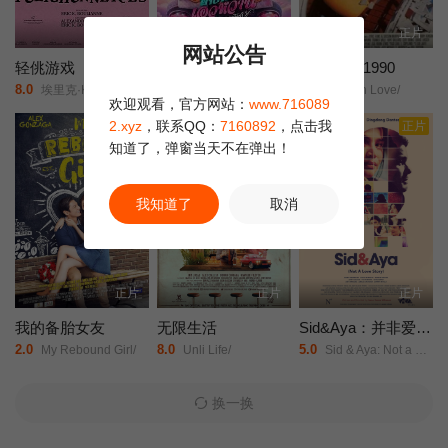
正片
正片
正片
网站公告
轻佻游戏
莫兰舞团
新潮恋爱 1990
8.0
5.0
9.0
埃里克·K·布利安/凯瑟琳·沙博/Erin/Carter/Sarah/Chouinard-Poirier/娜塔莉·古帕尔/Rose-Anne/Déry/萨米尔·菲鲁兹/Carolanne/Foucher/艾甜·加罗伊/安布雷·贾布兰/Fayolle/Jean/Jr./Nicolas/Krief/Jacques/L'Heureux/ève/Landry/朱莉·勒布勒东/阿加莎·勒杜/Simone/Ledoux/索菲·勒图讷尔/弗罗伦斯·布莱恩/Antonin/Mousseau-Rivard/
阿丽莎拉·翁差丽/Sitthiphon/Disamoe/
Modern Love/
欢迎观看，官方网站：
www.716089
2.xyz
，联系QQ：
7160892
，点击我
正片
正片
正片
知道了，弹窗当天不在弹出！
我知道了
取消
正片
正片
正片
我的备胎女友
无限生活
Sid&Aya：并非爱情故事
2.0
8.0
5.0
My Rebound Girl/
Unli Life/
Sid & Aya: Not a Love Story/
换一换