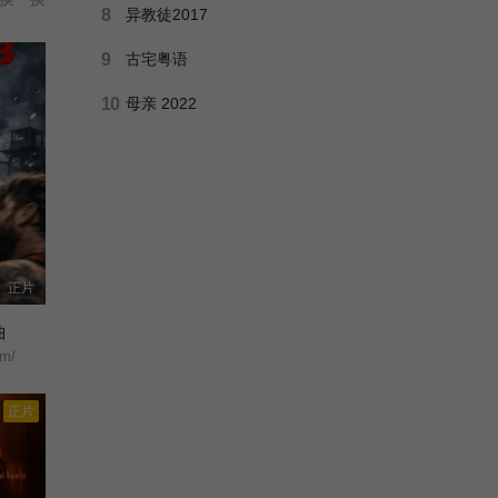
8
异教徒2017
9
古宅粤语
10
母亲 2022
正片
曲
em/
正片