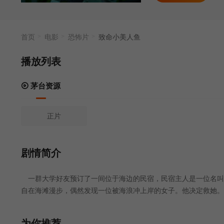
首页
电影
恐怖片
致命小美人鱼
播放列表
茅台资源
正片
剧情简介
一群大学好友预订了一间位于海边的民宿，民宿主人是一位名叫
自在海滩漫步，偶然发现一位被海浪冲上岸的女子。他决定救她。
人。再下一人。一个皮肤布满藤壶、鱼鳍破损的幽灵美人鱼开始从
水、肢解——将他们杀害。——路易莎·沃伦
为你推荐