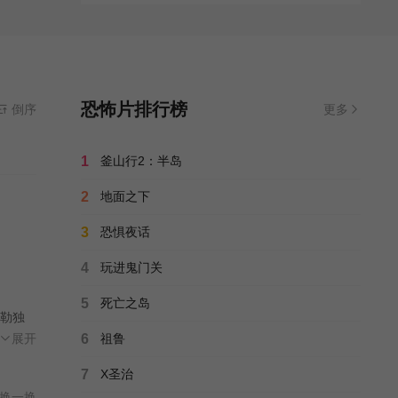
恐怖片排行榜
倒序
更多
1
釜山行2：半岛
2
地面之下
3
恐惧夜话
4
玩进鬼门关
5
死亡之岛
勒独
一
展开
6
祖鲁
溺
7
X圣治
换一换