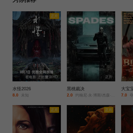
正片
更新HD
正片
水怪2026
黑桃裁决
大宝
8.0
2.0
7.0
未知
约翰尼·永·博斯/杰森·纳维/岛本信明/
夺
正片
正片