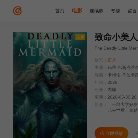
电影
首页
连续剧
专题
留言
致命小美人
正片
The Deadly Little Mer
状态：
正片
主演：
玛蒂·巴斯克维
导演：
卡梅伦·乌佐卡
年份：
2026
时长：
内详
更新：
2026-05-30 20
简介：
一群大学好友
儿去世后，泰勒
子。他决定救她
人。再下一人。
们，然后用残忍
立即播放