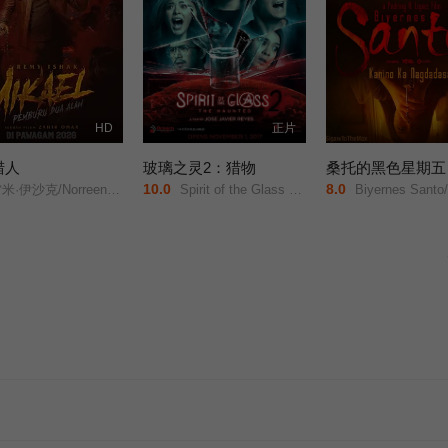
HD
正片
猎人
玻璃之灵2：猎物
桑托的黑色星期五
10.0
8.0
·伊沙克/Norreen/Iman/
Spirit of the Glass 2: The Hunted/
Biyernes Santo/