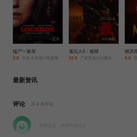
正片
HD
猛尸一家亲
鬼玩人6：炼狱
精灵
3.0
10.0
6.0
卡拉·古奇诺///凯瑟琳·伊莎贝尔///卢·泰勒·普奇///唐纳德·沙利斯///凯文·麦克纳尔蒂// Jason William Day //杰森·麦金农///罗曼·金赛拉///杰卡·博尚// Darcey Johnson / Aedan Edwards / Lee Tichon / Kenny Wood-Schatz/
尸变焚场(台)/鬼玩人6：燃烧/鬼玩人崛起衍生电影/
雷米
最新资讯
评论
共
0
条评论