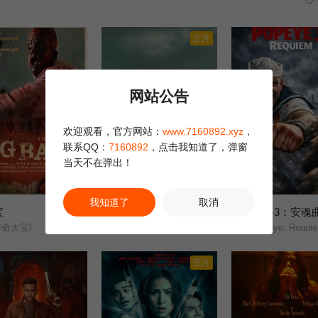
正片
网站公告
欢迎观看，官方网站：
www.7160892.xyz
，
联系QQ：
7160892
，点击我知道了，弹窗
当天不在弹出！
正片
正片
我知道了
取消
宝
最后孤屋
大力水手3：安魂
6.0
8.0
命大宝/
11817/Eleven Eight One Seven/
Popeye: Requi
正片