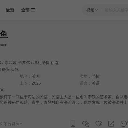
最新
全部
视频
鱼
maid
尔
/
索菲娅·卡罗尔
/
埃利奥特·伊森
路易莎·沃伦
地区：
英国
类型：
恐怖
上映：
2026
语言：
英语
:30
预订了一间位于海边的民宿，民宿主人是一位名叫泰勒的艺术家。自从妻
显得神秘而孤僻。夜里，泰勒独自在海滩漫步，偶然发现一位被海浪冲上
。与此同时，朋友们在民宿里小酌几杯——直到其中一人突然消失。接着
一个皮肤布满藤壶、鱼鳍破损的幽灵美人鱼开始从海里跟踪他们，用歌声
而象征性的方式——砍杀、溺水、肢解——将他们杀害。——路易莎·沃
茅台资源