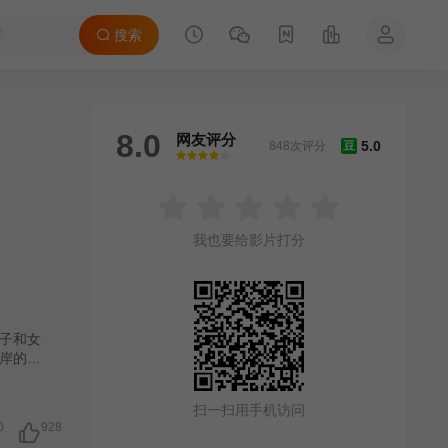
搜索
8.0
网友评分
5.0
848次评分
豆
很差
较差
还行
推荐
力荐
我也要给影片打分
子和女
岸的女
又一
引诱他
扫一扫用手机访问
伦
0
928