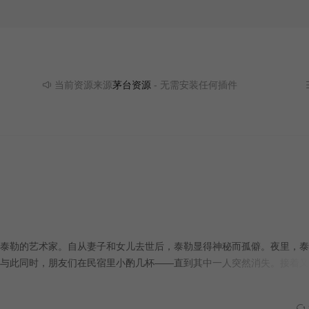
当前资源来源
茅台资源
- 无需安装任何插件
泰勒的艺术家。自从妻子和女儿去世后，泰勒显得神秘而孤僻。夜里，泰
与此同时，朋友们在民宿里小酌几杯——直到其中一人突然消失。接着又
海里跟踪他们，用歌声引诱他们，然后用残忍而象征性的方式——砍杀、