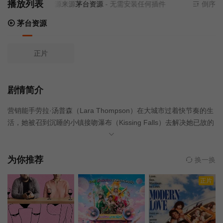
播放列表
当前资源来源
茅台资源
- 无需安装任何插件
倒序
茅台资源
正片
剧情简介
营销能手劳拉·汤普森（Lara Thompson）在大城市过着快节奏的生
活，她被召到沉睡的小镇接吻瀑布（Kissing Falls）去解决她已故的
姨妈薇薇安（Vivienne）的事情。薇薇安拥有一家茶叶店。
为你推荐
换一换
正片