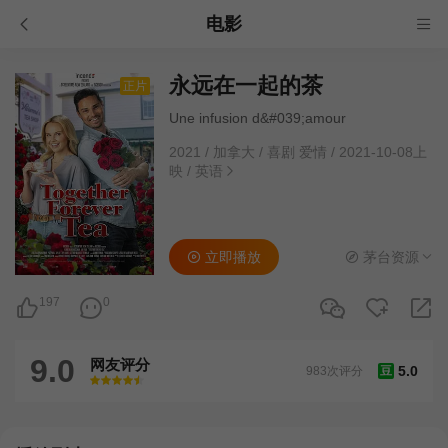
电影
永远在一起的茶
正片
Une infusion d&#039;amour
2021
/
加拿大
/
喜剧 爱情
/
2021-10-08上
映
/
英语
立即播放
茅台资源
197
0
9.0
网友评分
5.0
983次评分
豆
很差
较差
还行
推荐
力荐