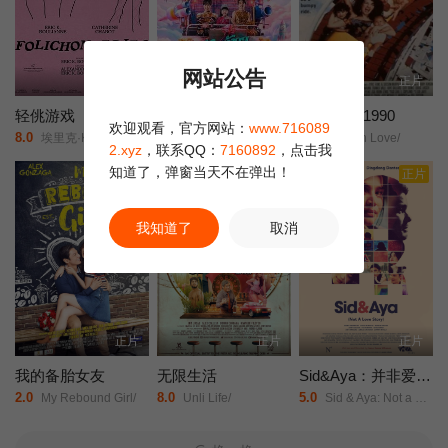
网站公告
正片
正片
正片
轻佻游戏
莫兰舞团
新潮恋爱 1990
欢迎观看，官方网站：
www.716089
8.0
5.0
9.0
埃里克·K·布利安/凯瑟琳·沙博/Erin/Carter/Sarah/Chouinard-Poirier/娜塔莉·古帕尔/Rose-Anne/Déry/萨米尔·菲鲁兹/Carolanne/Foucher/艾甜·加罗伊/安布雷·贾布兰/Fayolle/Jean/Jr./Nicolas/Krief/Jacques/L'Heureux/ève/Landry/朱莉·勒布勒东/阿加莎·勒杜/Simone/Ledoux/索菲·勒图讷尔/弗罗伦斯·布莱恩/Antonin/Mousseau-Rivard/
阿丽莎拉·翁差丽/Sitthiphon/Disamoe/
Modern Love/
2.xyz
，联系QQ：
7160892
，点击我
知道了，弹窗当天不在弹出！
正片
正片
正片
我知道了
取消
正片
正片
正片
我的备胎女友
无限生活
Sid&Aya：并非爱情故事
2.0
8.0
5.0
My Rebound Girl/
Unli Life/
Sid & Aya: Not a Love Story/