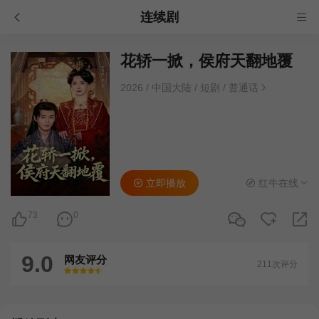
连续剧
花轿一掀，侯府天翻地覆
2026
/
中国大陆
/
短剧
/
普通话
立即播放
红牛在线
73
0
9.0
网友评分
211次评分
很差
较差
还行
推荐
力荐