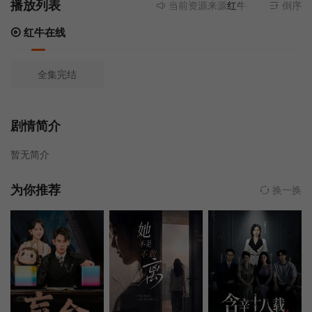
播放列表
当前资源来源
红牛在线
- 无需安装
倒序
红牛在线
全集完结
剧情简介
暂无简介
为你推荐
换一换