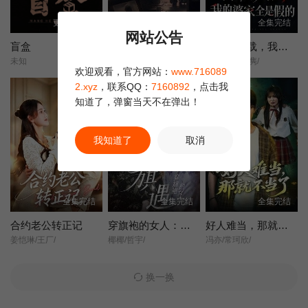
更新至13集
全集完结
全集完结
网站公告
盲盒
她不是不敢离
含辛十八载，我的婆家全是假的
未知
王晓蒙/许明铮/
张耀尹/伍京隽/
欢迎观看，官方网站：
www.716089
2.xyz
，联系QQ：
7160892
，点击我
知道了，弹窗当天不在弹出！
我知道了
取消
全集完结
全集完结
全集完结
合约老公转正记
穿旗袍的女人：旗遇
好人难当，那就不当了
姜恺琳/王厂/
椰椰/哲宇/
冯亦/常珂欣/
换一换