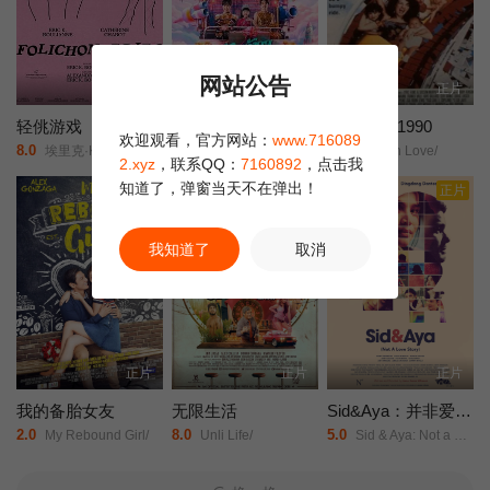
网站公告
正片
正片
正片
轻佻游戏
莫兰舞团
新潮恋爱 1990
欢迎观看，官方网站：
www.716089
8.0
5.0
9.0
埃里克·K·布利安/凯瑟琳·沙博/Erin/Carter/Sarah/Chouinard-Poirier/娜塔莉·古帕尔/Rose-Anne/Déry/萨米尔·菲鲁兹/Carolanne/Foucher/艾甜·加罗伊/安布雷·贾布兰/Fayolle/Jean/Jr./Nicolas/Krief/Jacques/L'Heureux/ève/Landry/朱莉·勒布勒东/阿加莎·勒杜/Simone/Ledoux/索菲·勒图讷尔/弗罗伦斯·布莱恩/Antonin/Mousseau-Rivard/
阿丽莎拉·翁差丽/Sitthiphon/Disamoe/
Modern Love/
2.xyz
，联系QQ：
7160892
，点击我
知道了，弹窗当天不在弹出！
正片
正片
正片
我知道了
取消
正片
正片
正片
我的备胎女友
无限生活
Sid&Aya：并非爱情故事
2.0
8.0
5.0
My Rebound Girl/
Unli Life/
Sid & Aya: Not a Love Story/