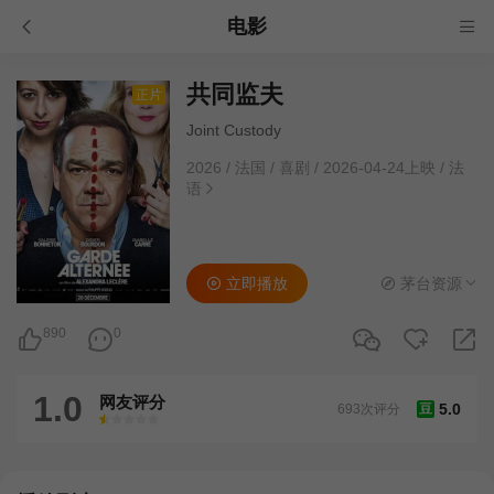
电影
共同监夫
正片
Joint Custody
2026
/
法国
/
喜剧
/
2026-04-24上映
/
法
语
立即播放
茅台资源
890
0
1.0
网友评分
5.0
693次评分
豆
很差
较差
还行
推荐
力荐