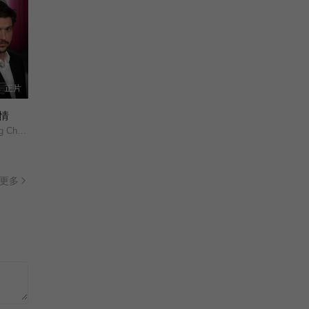
正片
情
ayful Romance/
更多