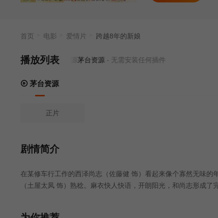
麻衣张开了紧闭
首页
电影
爱情片
跨越8年的新娘
播放列表
当前资源来源
茅台资源
- 无需安装任何插件
茅台资源
正片
剧情简介
在某修车行工作的西泽尚志（佐藤健 饰）看起来像个寡然无味的
（土屋太凤 饰）熟稔。麻衣快人快语，开朗阳光，和尚志形成了
婚，一切看似美好。可是毫无征兆，麻衣身上出现了各种奇怪的症
麻衣陷入长久的昏迷，饱受折磨。女孩的遭遇令她的父母伤痛欲绝
为你推荐