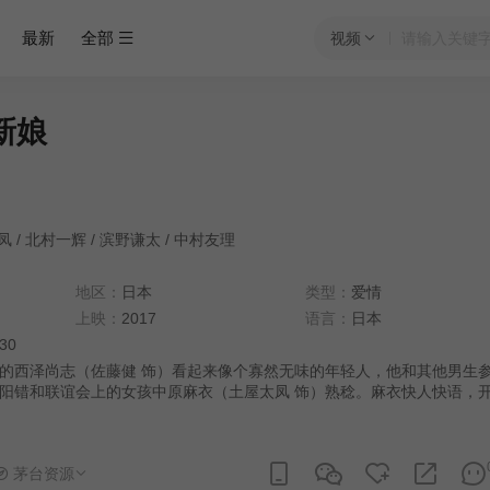
最新
全部
视频
新娘
凤
/
北村一辉
/
滨野谦太
/
中村友理
地区：
日本
类型：
爱情
上映：
2017
语言：
日本
:30
的西泽尚志（佐藤健 饰）看起来像个寡然无味的年轻人，他和其他男生
阳错和联谊会上的女孩中原麻衣（土屋太凤 饰）熟稔。麻衣快人快语，
了完美的互补。在接下来的一段时间，两人越走越近，尚志终于鼓起勇气
美好。可是毫无征兆，麻衣身上出现了各种奇怪的症状。经诊断发现，她
杂症——抗NMDA受体脑炎。最终，麻衣陷入长久的昏迷，饱受折磨。女
茅台资源
痛欲绝，而尚志则不离不弃，始终坚守在女友身边，等待他醒来那一天。