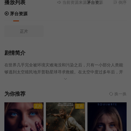
播放列表
当前资源来源
茅台资源
- 无需安装任何
倒序
茅台资源
正片
剧情简介
在世界几乎完全被环境灾难淹没和污染之后，只有一小部分人类能
够逃到太空殖民地开普勒星球寻求救赎。在太空中度过多年后，开
普勒星球面临着威胁人类的危险，太空辐射诱发了人类不育危机。
为了应对这个危机，由精英宇航员布莱克领导的载人飞行任务派人
去探寻地球是否能再次居住的可能性，以及人类是否还有任何延续
为你推荐
换一换
的希望。回到地球后，布莱克震惊地发现被他们抛弃的地球上还有
正片
正片
一群名为泥泞的幸存人类一直生活着，他们在万难的环境中幸免于
难。当她试图在开普勒星球上与她的人联系时，地球却又开始发生
变化……