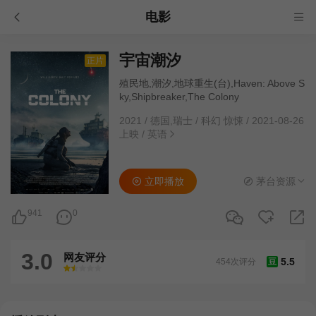
电影
宇宙潮汐
正片
殖民地,潮汐,地球重生(台),Haven: Above S
ky,Shipbreaker,The Colony
2021
/
德国,瑞士
/
科幻 惊悚
/
2021-08-26
上映
/
英语
立即播放
茅台资源
941
0
3.0
网友评分
5.5
454次评分
豆
很差
较差
还行
推荐
力荐