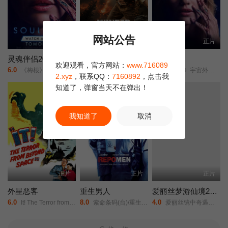
网站公告
HD
正片
正片
灵魂伴侣2026
冬季：战场
灵魂伴侣
欢迎观看，官方网站：
www.716089
6.0
2.0
1.0
《梅根》宇宙外传/夺魂伴侣/
Winter: Battleground/
《梅根》宇宙外传/夺魂伴侣/
2.xyz
，联系QQ：
7160892
，点击我
知道了，弹窗当天不在弹出！
正片
我知道了
取消
正片
正片
正片
外星恶客
重生男人
爱丽丝梦游仙境2：镜中奇遇记
6.0
8.0
4.0
It! The Terror from Beyond Space/
索命条码(台)/重生曼波/回收人/追讨人/Repossession Men/
爱丽丝镜中奇遇记/爱丽丝梦游仙境2：穿越魔镜(港)/魔境梦游：时光怪客(台)/Alice in Wonderland: Through the Looking Glass/