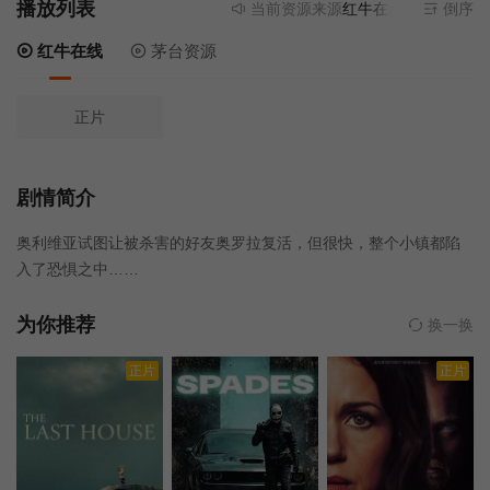
播放列表
当前资源来源
红牛在线
- 无需安装
倒序
红牛在线
茅台资源
正片
剧情简介
奥利维亚试图让被杀害的好友奥罗拉复活，但很快，整个小镇都陷
入了恐惧之中……
为你推荐
换一换
正片
正片