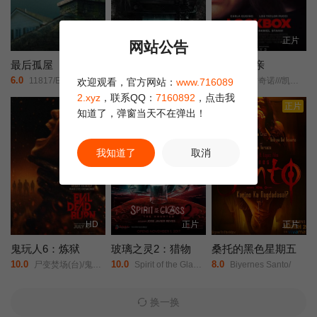
正片
正片
正片
网站公告
最后孤屋
黑桃裁决
猛尸一家亲
6.0
2.0
3.0
11817/Eleven Eight One Seven/
约翰尼·永·博斯/杰森·纳维/岛本信明/
卡拉·古奇诺///凯瑟琳·伊莎贝尔///卢·泰勒·普奇///唐纳德·沙利斯///凯文·麦克纳尔蒂// Jason William Day //杰森·麦金农///罗曼·金赛拉///杰卡·博尚// Darcey Johnson / Aedan Edwards / Lee Tichon / Kenny Wood-Schatz/
欢迎观看，官方网站：
www.716089
2.xyz
，联系QQ：
7160892
，点击我
正片
正片
正片
知道了，弹窗当天不在弹出！
我知道了
取消
HD
正片
正片
鬼玩人6：炼狱
玻璃之灵2：猎物
桑托的黑色星期五
10.0
10.0
8.0
尸变焚场(台)/鬼玩人6：燃烧/鬼玩人崛起衍生电影/
Spirit of the Glass 2: The Hunted/
Biyernes Santo/
换一换