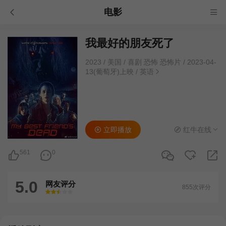
电影
我最好的朋友死了
2023
/
美国
/
喜剧 恐怖 恐怖片
/
2023-04-
13(葡萄牙)上映
/
英语
立即播放
红牛在线
561
0
5.0
网友评分
855次评分
很差
较差
还行
推荐
力荐