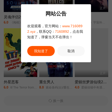
HD
正片
正片
网站公告
灵魂伴侣2026
冬季：战场
灵魂伴侣
6.0
2.0
1.0
《梅根》宇宙外传/夺魂伴侣/
Winter: Battleground/
《梅根》宇宙外传/夺魂伴侣/
欢迎观看，官方网站：
www.716089
2.xyz
，联系QQ：
7160892
，点击我
正片
知道了，弹窗当天不在弹出！
我知道了
取消
正片
正片
正片
外星恶客
重生男人
爱丽丝梦游仙境2：镜中奇遇记
6.0
8.0
4.0
It! The Terror from Beyond Space/
索命条码(台)/重生曼波/回收人/追讨人/Repossession Men/
爱丽丝镜中奇遇记/爱丽丝梦游仙境2：穿越魔镜(港)/魔境梦游：时光怪客(台)/Alice in Wonderland: Through the Looking Glass/
换一换