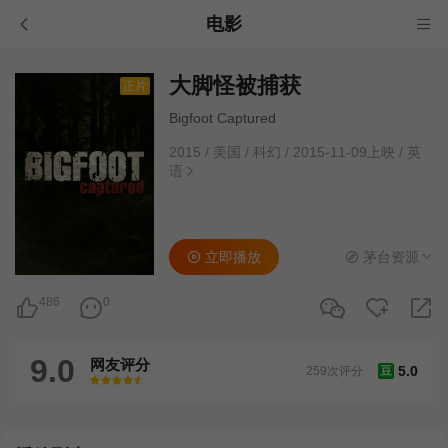
电影
大脚怪被捕获
正片
Bigfoot Captured
2015
/
美国
/
科幻
/
2015-11-09上映
/
英
语
立即播放
茅台资源
486
0
9.0
网友评分
5.0
259次评分
豆
很差
较差
还行
推荐
力荐