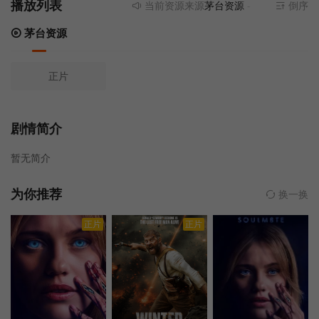
播放列表
当前资源来源
茅台资源
- 无需安装任何
倒序
茅台资源
正片
剧情简介
暂无简介
为你推荐
换一换
正片
正片