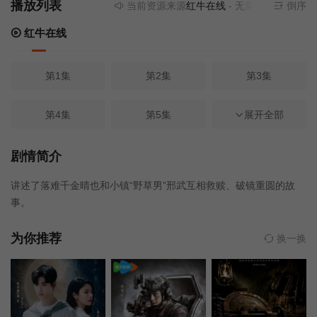
播放列表
当前资源来源
红牛在线
- 无需安装任何插件
倒序
红牛在线
第1集
第2集
第3集
第4集
第5集
展开全部
第6集
第7集
第8集
第9集
剧情简介
讲述了落难千金晴也和小镇“野草男”邢武互相救赎、破镜重圆的故
第10集
第11集
第12集
事。
第13集
第14集
第15集
为你推荐
换一换
第16集
第17集
第18集
第19集
第20集
第21集