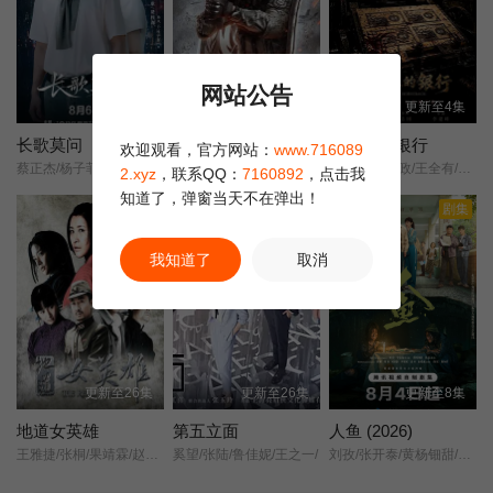
第22集
第23集
第24集
网站公告
全24集
更新至30集
更新至4集
第25集
第26集
第27集
长歌莫问
兵自风中来
马背上的银行
欢迎观看，官方网站：
www.716089
第28集
第29集
第30集已完结
蔡正杰/杨子菲/王坤炎/刘美辰/李会长/李子雄/孟西/鲍大志/白凯南/斯外戈/
欧豪/蓝盈莹/丁勇岱/史兰芽/
姬晓飞/王芳政/王全有/阎妮/郭烁杰/杜志国/郑卫莉/周舟/Zhou/Zhou/
2.xyz
，联系QQ：
7160892
，点击我
知道了，弹窗当天不在弹出！
正片
剧集
第27集
第28集
第29集
我知道了
取消
第30集已完结
更新至26集
更新至26集
更新至8集
地道女英雄
第五立面
人鱼 (2026)
王雅捷/张桐/果靖霖/赵子惠/杨子骅/瑛子/
奚望/张陆/鲁佳妮/王之一/
刘孜/张开泰/黄杨钿甜/董勇/张帆/陈创/何思甜/张棪琰/罗海琼/是安/赵健/段钰/董向荣/薛佳凝/方晓东/李庆誉/张译文/