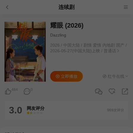
连续剧
耀眼 (2026)
Dazzling
2026
/
中国大陆
/
剧情 爱情 内地剧 国产
/
2026-05-27(中国大陆)上映
/
普通话
立即播放
红牛在线
484
0
3.0
网友评分
969次评分
很差
较差
还行
推荐
力荐