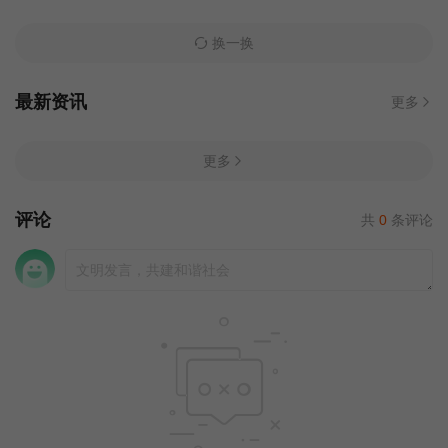
换一换
最新资讯
更多
更多
评论
共
0
条评论