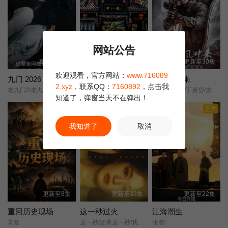
第24集
网站公告
更新至15集
全10集
更新至30集
欢迎观看，官方网站：
www.716089
九门 2026
十大避暑名城2026
兵自风中来
2.xyz
，联系QQ：
7160892
，点击我
老九门2/老九门贰/
未知
欧豪/蓝盈莹/丁勇岱/史兰芽/
知道了，弹窗当天不在弹出！
剧集
正片
正片
我知道了
取消
更新至8集
更新至33集
更新至22集
重回历史现场
这一秒过火
江海潮生
未知
这一秒/如果这一秒/我没遇见你/
张謇/