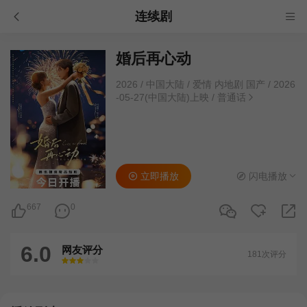
连续剧
婚后再心动
2026
/
中国大陆
/
爱情 内地剧 国产
/
2026
-05-27(中国大陆)上映
/
普通话
立即播放
闪电播放
667
0
6.0
网友评分
181次评分
很差
较差
还行
推荐
力荐