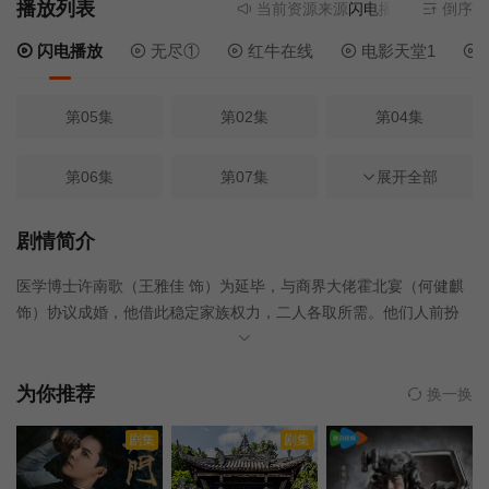
播放列表
当前资源来源
闪电播放
- 无需安装
倒序
闪电播放
无尽①
红牛在线
电影天堂1
第05集
第02集
第04集
第06集
第07集
第08集
展开全部
第09集
第10集
第11集
剧情简介
医学博士许南歌（王雅佳 饰）为延毕，与商界大佬霍北宴（何健麒
第13集
第14集
第15集
饰）协议成婚，他借此稳定家族权力，二人各取所需。他们人前扮
演恩爱夫妻，人后却各怀秘密——她暗查其企业，他悬赏追她身
第17集
第22集
第18集
份。这场始于算计的婚姻，能否戏假情真？
为你推荐
换一换
第19集
第20集
第03集
剧集
剧集
第16集
第21集
第23集