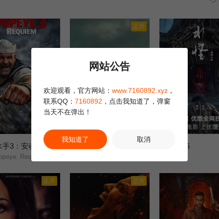
正片
网站公告
欢迎观看，官方网站：
www.7160892.xyz
，
联系QQ：
7160892
，点击我知道了，弹窗
当天不在弹出！
HD中字
HD
更
我知道了
取消
水手3：安魂曲
最后孤屋
水怪2026
6.0
8.0
peye: Requiem/
11817/Eleven Eight One Seven/
未知
正片
正片