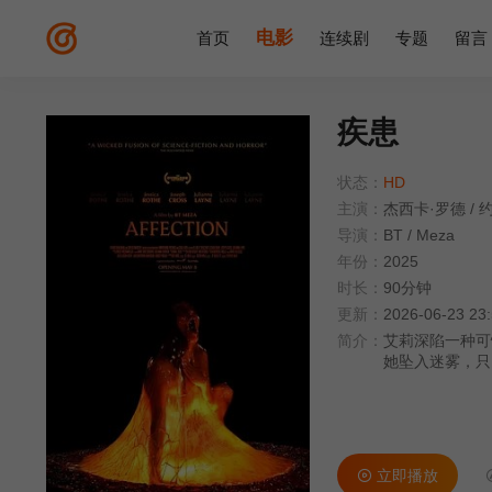
电影
首页
连续剧
专题
留言
疾患
状态：
HD
主演：
杰西卡·罗德
/
导演：
BT
/
Meza
年份：
2025
时长：
90分钟
更新：
2026-06-23 23
简介：
艾莉深陷一种可
她坠入迷雾，只
立即播放