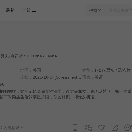
最新
全部
视频
约瑟夫·克罗斯
/
Julianna
/
Layne
地区：
美国
类型：
科幻
/
恐怖
/
恐怖片
上映：
2025-10-07(Screamfest恐怖电影节)
语言：
英语
:50
怕的病症：她的记忆会周期性清零，连丈夫和女儿都无从辨认。每一次重
留下对陌生生活的零星片段，似曾相识，却无从拼凑。。。
闪电播放