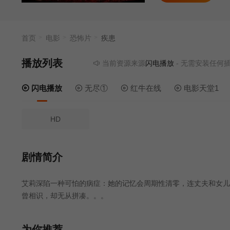
首页
电影
恐怖片
疾患
播放列表
当前资源来源
闪电播放
- 无需安装任何插件
闪电播放
无尽①
红牛在线
电影天堂1
HD
剧情简介
艾莉深陷一种可怕的病症：她的记忆会周期性清零，连丈夫和女儿
曾相识，却无从拼凑。。。
为你推荐