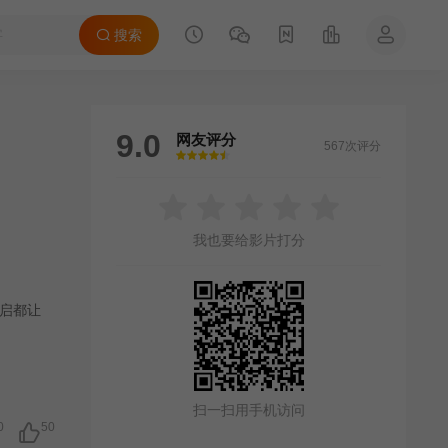
搜索
9.0
网友评分
567次评分
很差
较差
还行
推荐
力荐
我也要给影片打分
启都让
扫一扫用手机访问
0
50