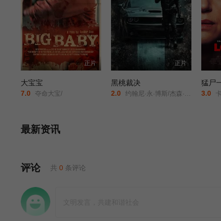
正片
正片
大宝宝
黑桃裁决
猛尸
7.0
2.0
3.0
夺命大宝/
约翰尼·永·博斯/杰森·纳维/岛本信明/
卡拉·古奇诺///凯瑟琳·伊莎贝尔//
最新资讯
评论
共
0
条评论