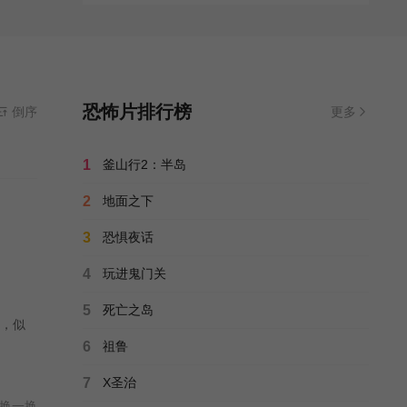
恐怖片排行榜
倒序
更多
1
釜山行2：半岛
2
地面之下
3
恐惧夜话
4
玩进鬼门关
5
死亡之岛
，似
6
祖鲁
7
X圣治
换一换