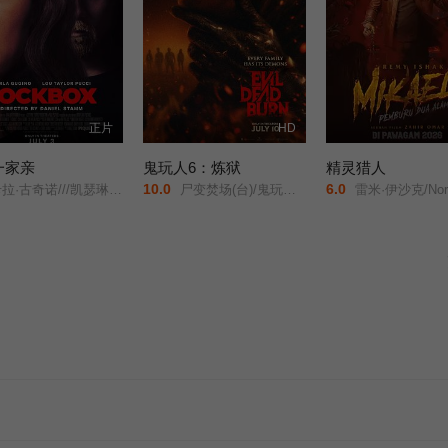
正片
HD
一家亲
鬼玩人6：炼狱
精灵猎人
10.0
6.0
/卢·泰勒·普奇///唐纳德·沙利斯///凯文·麦克纳尔蒂// Jason William Day //杰森·麦金农///罗曼·金赛拉///杰卡·博尚// Darcey Johnson / Aedan Edwards / Lee Tichon / Kenny Wood-Schatz/
尸变焚场(台)/鬼玩人6：燃烧/鬼玩人崛起衍生电影/
雷米·伊沙克/Norreen/