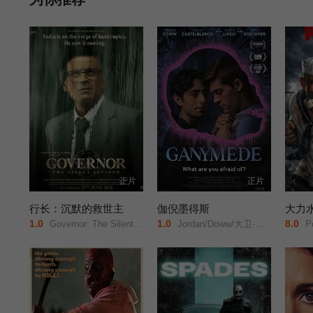
正片
正片
行长：沉默的救世主
伽倪墨得斯
大力
1.0
1.0
8.0
Governor: The Silent Saviour/
Jordan/Doww/大卫·科恩查内/
Po