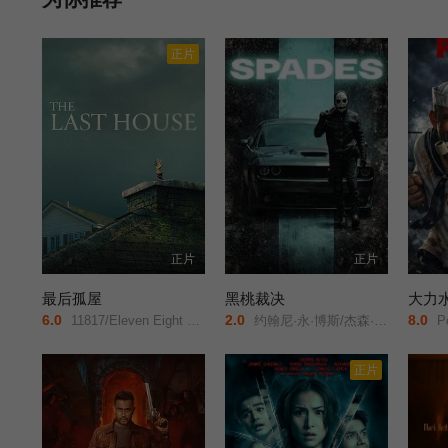
正片
正片
正片
最后孤屋
黑桃裁决
大力
6.0
2.0
8.0
11817/Eleven Eight One Seven/
约翰尼·永·博斯/杰森·纳维/岛本信明/
Po
正片