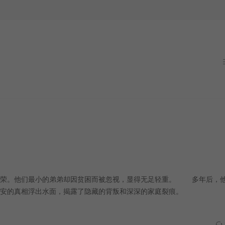
繁荣。他们最小的弟弟却因贫困而被忽视，显得无足轻重。 多年后，
不安的真相浮出水面，揭露了隐藏的背叛和深深的家庭裂痕。