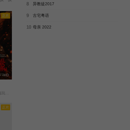
8
异教徒2017
9
古宅粤语
正片
10
母亲 2022
HD
衍生电影/
正片