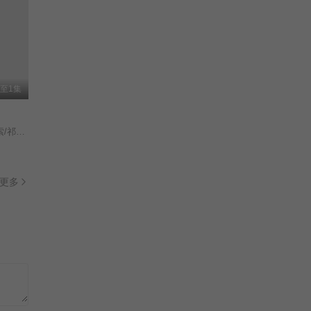
至1集
张珊珊/
更多