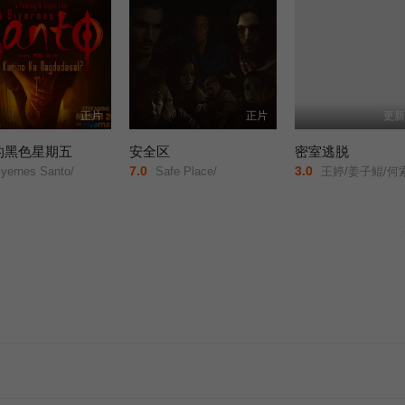
正片
正片
更新
的黑色星期五
安全区
密室逃脱
7.0
3.0
yernes Santo/
Safe Place/
王婷/姜子鲲/何索/祁圣翰/