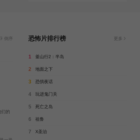
恐怖片排行榜
倒序
更多
1
釜山行2：半岛
2
地面之下
3
恐惧夜话
4
玩进鬼门关
5
死亡之岛
他们的
6
祖鲁
7
X圣治
换一换