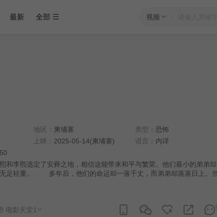
最新
全部
视频
地区：
柬埔寨
类型：
恐怖
上映：
2025-05-14(柬埔寨)
语言：
内详
:50
熙和李熙选定了安葬之地，相信这能带来和平与繁荣。他们最小的弟弟却
一落千丈，而弟弟却蒸蒸日上。当坟墓
人不安的真相浮出水面，揭露了隐藏的背叛和深深的家庭裂痕。
电影天堂1