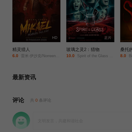
HD
正片
精灵猎人
玻璃之灵2：猎物
桑托
6.0
10.0
8.0
雷米·伊沙克/Norreen/Iman/
Spirit of the Glass 2: The Hunted/
Bi
最新资讯
评论
共
0
条评论