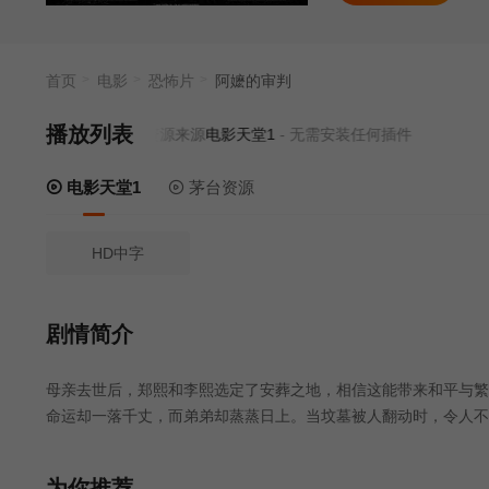
首页
电影
恐怖片
阿嬷的审判
播放列表
当前资源来源
电影天堂1
- 无需安装任何插件
电影天堂1
茅台资源
HD中字
剧情简介
母亲去世后，郑熙和李熙选定了安葬之地，相信这能带来和平与
命运却一落千丈，而弟弟却蒸蒸日上。当坟墓被人翻动时，令人
为你推荐