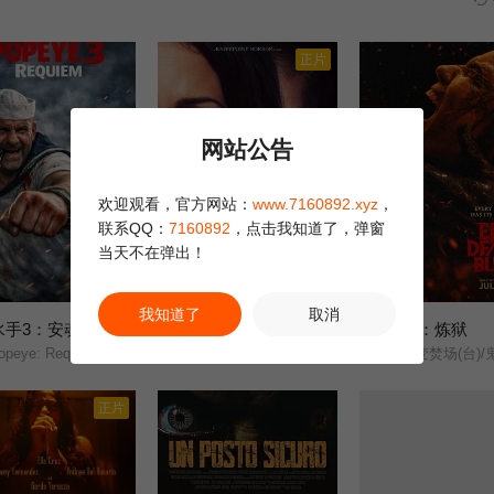
正片
网站公告
欢迎观看，官方网站：
www.7160892.xyz
，
联系QQ：
7160892
，点击我知道了，弹窗
当天不在弹出！
正片
正片
我知道了
取消
水手3：安魂曲
猛尸一家亲
鬼玩人6：炼狱
3.0
10.0
peye: Requiem/
卡拉·古奇诺///凯瑟琳·伊莎贝尔///卢·泰勒·普奇///唐纳德·沙利斯///凯文·麦克纳尔蒂// Jason William Day //杰森·麦金农///罗曼·金赛拉///杰卡·博尚// Darcey Johnson / Aedan Edwards / Lee Tichon / Kenny Wood-Schatz/
尸变焚场(台)/鬼玩人6：燃烧/鬼玩人崛起
正片