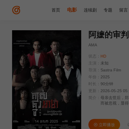
电影
首页
连续剧
专题
留言
阿嬷的审判
AMA
状态：
HD
主演：
未知
导演：
Sastra Film
年份：
2025
时长：
90分钟
更新：
2026-05-25 05
简介：
母亲去世后，郑
而被忽视，显得无足轻重。 多年后，他们的命运却
被人翻动时，令
立即播放