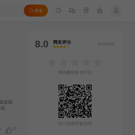
搜索
8.0
网友评分
415次评分
很差
较差
还行
推荐
力荐
我也要给影片打分
因贫困
扫一扫用手机访问
0
23