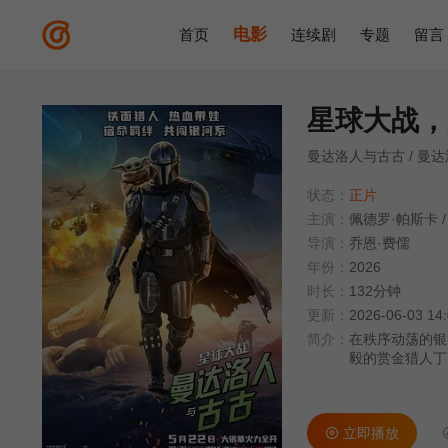
电影
首页
连续剧
专题
留言
星球大战，
曼达洛人与古古 / 曼
状态：
正片
主演：
佩德罗·帕斯卡
/
导演：
乔恩·费儒
年份：
2026
时长：
132分钟
更新：
2026-06-03 14
简介：
在秩序动荡的银
毅的赏金猎人丁
古，则总能在关
务，直面远比以
立即播放