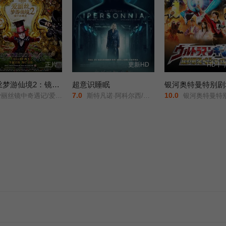
正片
更新HD
HD中
爱丽丝梦游仙境2：镜中奇遇记
超意识睡眠
银河奥特曼特别剧
7.0
10.0
丽丝梦游仙境2：穿越魔镜(港)/魔境梦游：时光怪客(台)/Alice in Wonderland: Through the Looking Glass/
斯特凡诺·阿科尔西/桑德拉·切卡莱利/
银河奥特曼特别剧场版：怪兽争