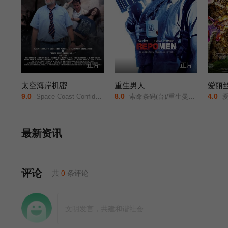
正片
正片
太空海岸机密
重生男人
9.0
8.0
4.0
Space Coast Confidential/
索命条码(台)/重生曼波/回收人/追讨人/Repossession Men/
爱丽丝镜中奇遇记/爱
最新资讯
评论
共
0
条评论