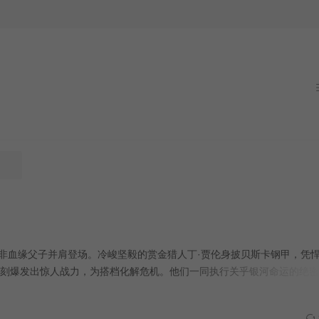
当前
这对非血缘父子并肩登场。冷峻坚毅的赏金猎人丁·贾伦身披贝斯卡钢甲，凭
刻爆发出惊人战力，为搭档化解危机。他们一同执行关乎银河命运的绝密