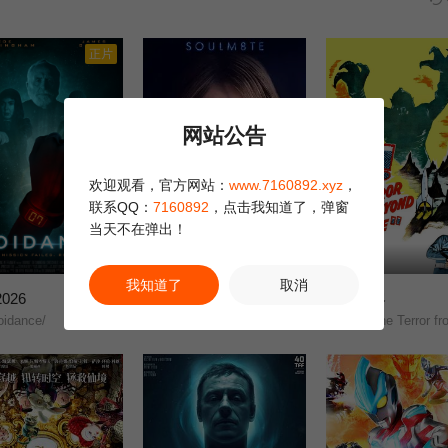
正片
网站公告
欢迎观看，官方网站：
www.7160892.xyz
，
联系QQ：
7160892
，点击我知道了，弹窗
当天不在弹出！
正片
正片
我知道了
取消
026
灵魂伴侣
外星恶客
1.0
6.0
idance/
《梅根》宇宙外传/夺魂伴侣/
It! The Terror from Beyond