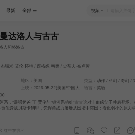
最新
全部
视频
曼达洛人与古古
达洛人和格洛古
杰瑞米·艾伦·怀特
/
西格妮·韦弗
/
史蒂夫·布卢姆
地区：
美国
类型：
动作
/
科幻
/
奇幻
/
上映：
2026-05-22(美国/中国大陆)
语言：
英语
:00
河系，“最强奶爸”丁·贾伦与“银河系萌娃”古古这对非血缘父子并肩登场。
·贾伦身披贝斯卡钢甲，凭悍勇战力屡屡从围堵中突围；看似弱小的原力
键时刻爆发出惊人战力，为搭档化解危机。他们一同执行关乎银河命运的
往更为凶险的挑战与博弈。
红牛在线