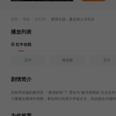
首页
电影
科幻片
星球大战，曼达洛人与古古
播放列表
红牛在线
正片
抢先版
正片
剧情简介
在秩序动荡的银河系，“最强奶爸”丁·贾伦与“银河系萌娃”古古
力屡屡从围堵中突围；看似弱小的原力学徒古古，则总能在关键时
务，直面远比以往更为凶险的挑战与博弈。
为你推荐