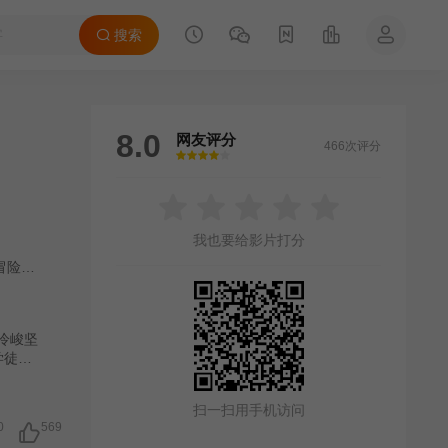
搜索
8.0
网友评分
466次评分
很差
较差
还行
推荐
力荐
我也要给影片打分
冒险
/
科幻片
冷峻坚
学徒古
绝密任
扫一扫用手机访问
0
569