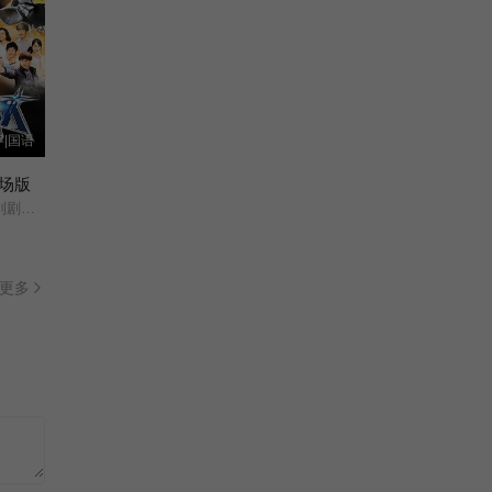
字|国语
场版
夺战/
更多