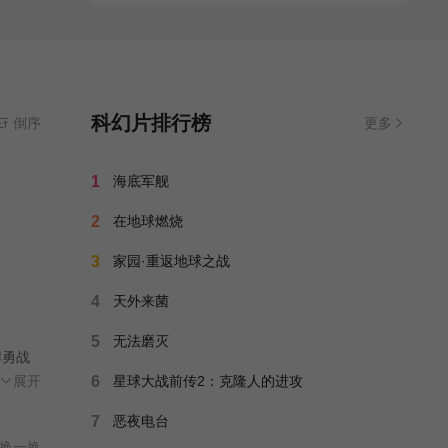
科幻片排行榜
资源来源
倒序
红牛在线
- 无需安装任何插件
更多
1
海底军舰
2
在地球燃烧
3
家园·重返地球之战
4
天外来菌
5
无法磨灭
悍勇战
任
展开
6
星球大战前传2：克隆人的进攻
7
恶夜电台
换一换