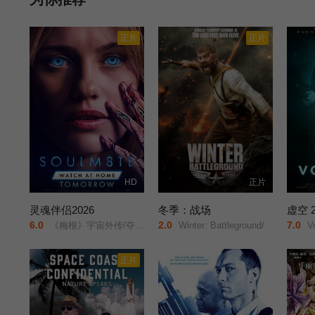
正片
正片
HD
正片
灵魂伴侣2026
冬季：战场
虚空 2
6.0
2.0
7.0
《梅根》宇宙外传/夺魂伴侣/
Winter: Battleground/
Vo
正片