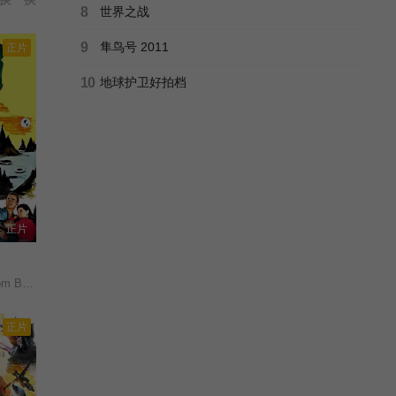
8
世界之战
9
隼鸟号 2011
正片
10
地球护卫好拍档
正片
 Space/
正片