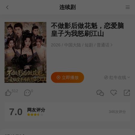
连续剧
不做影后做花魁，恋爱脑
皇子为我怒刷江山
2026
/
中国大陆
/
短剧
/
普通话
立即播放
红牛在线
512
0
7.0
网友评分
346次评分
很差
较差
还行
推荐
力荐