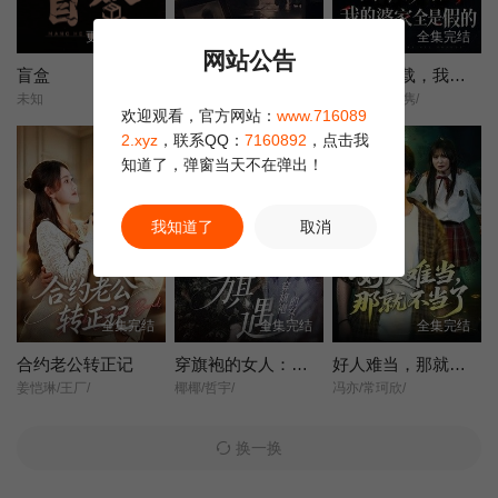
更新第13集
全集完结
全集完结
网站公告
盲盒
她不是不敢离
含辛十八载，我的婆家全是假的
未知
王晓蒙/许明铮/
张耀尹/伍京隽/
欢迎观看，官方网站：
www.716089
2.xyz
，联系QQ：
7160892
，点击我
知道了，弹窗当天不在弹出！
我知道了
取消
全集完结
全集完结
全集完结
合约老公转正记
穿旗袍的女人：旗遇
好人难当，那就不当了
姜恺琳/王厂/
椰椰/哲宇/
冯亦/常珂欣/
换一换