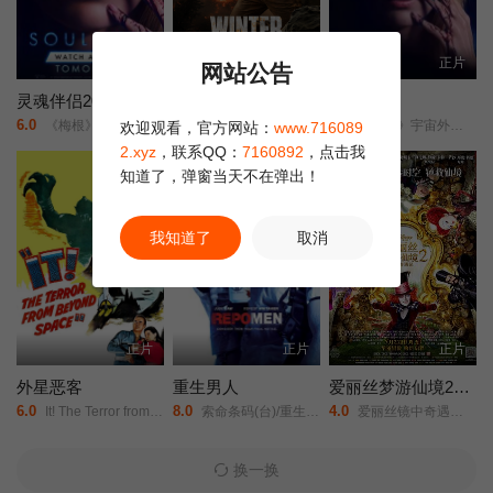
HD
正片
正片
网站公告
灵魂伴侣2026
冬季：战场
灵魂伴侣
6.0
2.0
1.0
《梅根》宇宙外传/夺魂伴侣/
Winter: Battleground/
《梅根》宇宙外传/夺魂伴侣/
欢迎观看，官方网站：
www.716089
2.xyz
，联系QQ：
7160892
，点击我
正片
知道了，弹窗当天不在弹出！
我知道了
取消
正片
正片
正片
外星恶客
重生男人
爱丽丝梦游仙境2：镜中奇遇记
6.0
8.0
4.0
It! The Terror from Beyond Space/
索命条码(台)/重生曼波/回收人/追讨人/Repossession Men/
爱丽丝镜中奇遇记/爱丽丝梦游仙境2：穿越魔镜(港)/魔境梦游：时光怪客(台)/Alice in Wonderland: Through the Looking Glass/
换一换