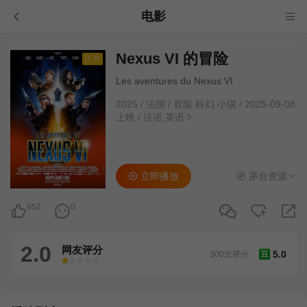
电影
Nexus VI 的冒险
正片
Les aventures du Nexus VI
2025
/
法国
/
冒险 科幻 小说
/
2025-09-08
上映
/
法语,英语
立即播放
茅台资源
952
0
2.0
网友评分
5.0
300次评分
豆
很差
较差
还行
推荐
力荐