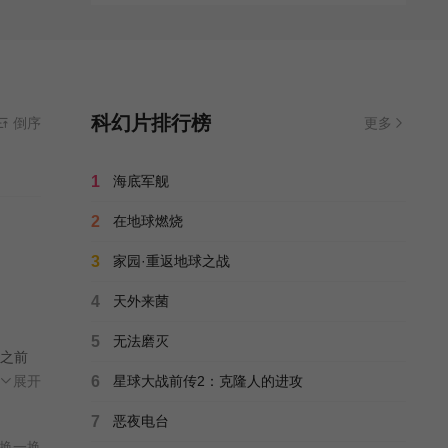
宾登场！
的精彩场
科幻片排行榜
倒序
更多
1
海底军舰
2
在地球燃烧
3
家园·重返地球之战
4
天外来菌
5
无法磨灭
有之前
Kabu
展开
6
星球大战前传2：克隆人的进攻
小百合
7
恶夜电台
个超豪华
换一换