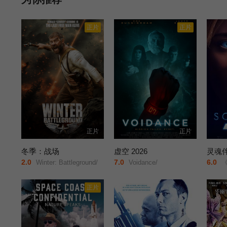
版挤满了只有在 OV 中才可能出现的激烈战斗，以及你在电视上
正片
正片
正片
正片
冬季：战场
虚空 2026
灵魂伴
2.0
7.0
6.0
Winter: Battleground/
Voidance/
《
正片