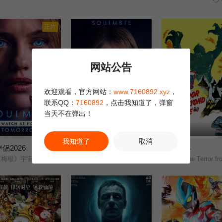
永远看不到的精彩场面！
正片
网站公告
欢迎观看，官方网站：
www.7160892.xyz
，
联系QQ：
7160892
，点击我知道了，弹窗
当天不在弹出！
HD
正片
我知道了
取消
侣2026
灵魂伴侣
外星恶客
1.0
6.0
梅根》宇宙外传/夺魂伴侣/
《梅根》宇宙外传/夺魂伴侣/
It! The Terror from Beyond