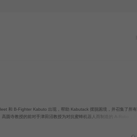
at）、《B-Fighter Kabuto》中的中里荣一郎（Kabuto）也将作为特邀嘉
满了只有在 OV 中才可能出现的激烈战斗，以及你在电视上永远看不到
 B-Fighter Kabuto 出现，帮助 Kabutack 摆脱困境，并召集了所
高圆寺教授的前对手津田沼教授为对抗蜜蜂机器人而制造的 A-Robo，与 
圣诞老人的藤谷富美子之外，《Jetman》中的岸田理香（白天鹅）和内田
Fighter Kabuto》中的中里荣一郎（Kabuto）也将作为特邀嘉宾登场！这