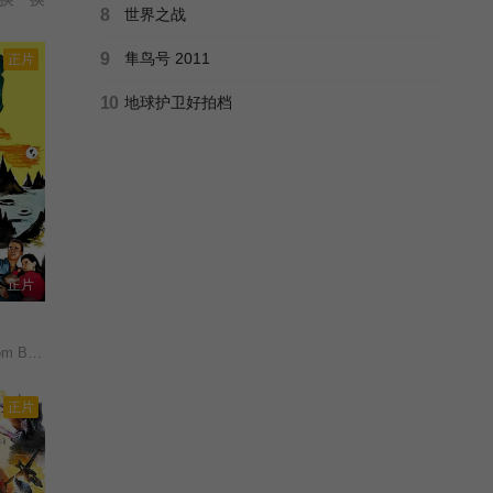
8
世界之战
9
隼鸟号 2011
正片
10
地球护卫好拍档
正片
 Space/
正片