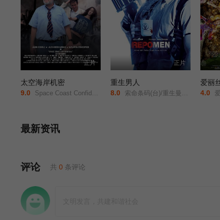
正片
正片
太空海岸机密
重生男人
9.0
8.0
4.0
Space Coast Confidential/
索命条码(台)/重生曼波/回收人/追讨人/Repossession Men/
爱丽丝镜中奇遇记/爱
最新资讯
评论
共
0
条评论