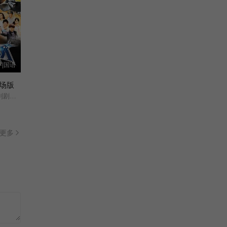
字|国语
场版
夺战/
更多