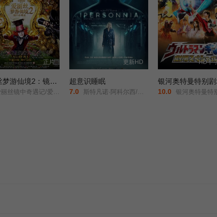
正片
更新HD
HD中
爱丽丝梦游仙境2：镜中奇遇记
超意识睡眠
银河奥特曼特别剧
7.0
10.0
丽丝梦游仙境2：穿越魔镜(港)/魔境梦游：时光怪客(台)/Alice in Wonderland: Through the Looking Glass/
斯特凡诺·阿科尔西/桑德拉·切卡莱利/
银河奥特曼特别剧场版：怪兽争