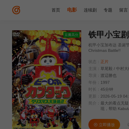
电影
首页
连续剧
专题
留言
铁甲小宝剧
豆瓣高分
机甲小宝加布达 圣诞节大决战！！,
Christmas Battle!!
状态：
正片
主演：
草尾毅
/
中村大
导演：
渡辺勝也
年份：
1997
时长：
45分钟
更新：
2026-05-19 04
简介：
最大的看点无疑是三
现，帮助 Ka
出过的A-Rob
Kabutac
立即播放
外，《Jetma