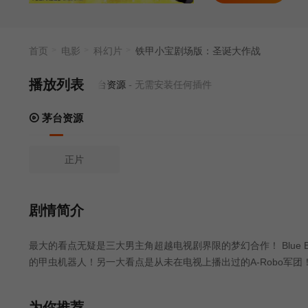
辅（Blue Be
这个超豪华版挤
面！
首页
电影
科幻片
铁甲小宝剧场版：圣诞大作战
播放列表
当前资源来源
茅台资源
- 无需安装任何插件
茅台资源
正片
剧情简介
最大的看点无疑是三大男主角超越电视剧界限的梦幻合作！ Blue Beet 和
的甲虫机器人！另一大看点是从未在电视上播出过的A-Robo军团！
tack 和蜜蜂机器人联军之间展开了一场决定性的战斗！除了饰演
（蓝燕子）、《B-Fighter》中的土屋大辅（Blue Beat）、《B-
为你推荐