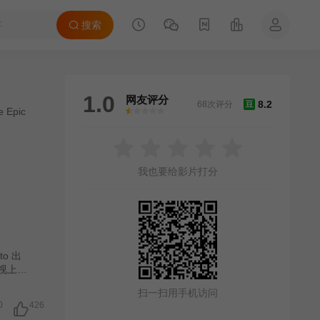
搜索
1.0
网友评分
8.2
68次评分
豆
 Epic
很差
较差
还行
推荐
力荐
我也要给影片打分
o 出
电视上播
o，与
扫一扫用手机访问
美子之
0
426
土屋大