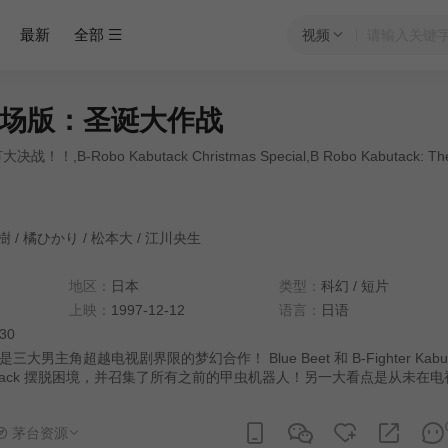
最新
全部
视频
场版：圣诞大作战
B-Robo Kabutack Christmas Special,B Robo Kabutack: The
樹
/
橘ひかり
/
松本大
/
江川央生
地区：
日本
类型：
科幻
/
短片
上映：
1997-12-12
语言：
日语
:30
大男主角超越电视剧界限的梦幻合作！ Blue Beet 和 B-Fighter Kabut
butack 摆脱困境，并召集了所有之前的甲虫机器人！另一大看点是从未在
o军团！高圆寺教授的前对手津田沼教授为对抗蜜蜂机器人而制造的 A-Rob
k 和蜜蜂机器人联军之间展开了一场决定性的战斗！除了饰演圣诞老人的藤谷富
茅台资源
n》中的岸田理香（白天鹅）和内田小百合（蓝燕子）、《B-Fighter》中的