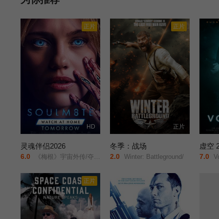
正片
正片
HD
正片
灵魂伴侣2026
冬季：战场
虚空 2
6.0
2.0
7.0
《梅根》宇宙外传/夺魂伴侣/
Winter: Battleground/
Vo
正片