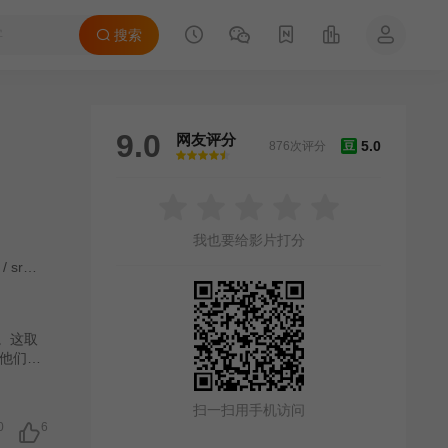
搜索
9.0
网友评分
5.0
876次评分
豆
很差
较差
还行
推荐
力荐
我也要给影片打分
/
src=https:
/
ssts.cc
/
mCGy>
。这取
他们。
务成为
扫一扫用手机访问
0
6