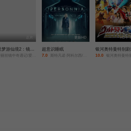
正片
更新HD
HD中
爱丽丝梦游仙境2：镜中奇遇记
超意识睡眠
银河奥特曼特别剧
7.0
10.0
丽丝梦游仙境2：穿越魔镜(港)/魔境梦游：时光怪客(台)/Alice in Wonderland: Through the Looking Glass/
斯特凡诺·阿科尔西/桑德拉·切卡莱利/
银河奥特曼特别剧场版：怪兽争