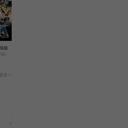
字|国语
场版
夺战/
更多