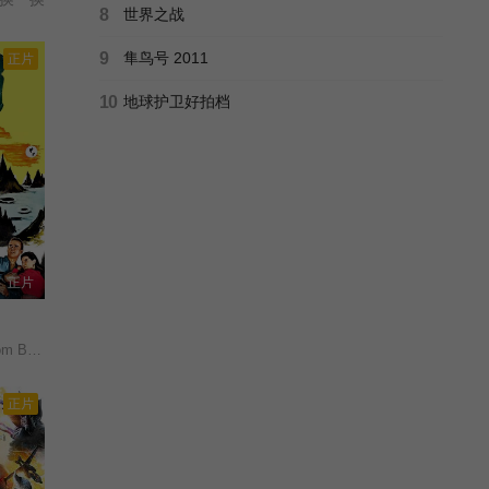
8
世界之战
9
隼鸟号 2011
正片
10
地球护卫好拍档
正片
 Space/
正片