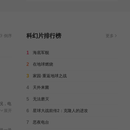
科幻片排行榜
倒序
更多
1
海底军舰
2
在地球燃烧
3
家园·重返地球之战
4
天外来菌
5
无法磨灭
况，电
为可
展开
6
星球大战前传2：克隆人的进攻
7
恶夜电台
换一换