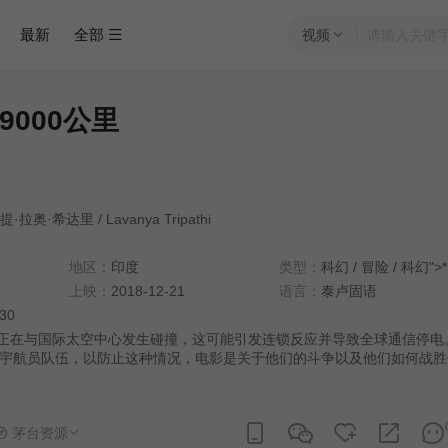
最新
全部
视频
9000公里
提·拉奥·希达里
/
Lavanya Tripathi
地区：
印度
类型：
科幻
/
冒险
/
科幻">*
上映：
2018-12-21
语言：
泰卢固语
:30
ira正在与国际太空中心发生碰撞，这可能引发连锁反应并导致全球通信停电
宇航员队伍，以防止这种情况，电影是关于他们的斗争以及他们如何战胜
 Tej扮演了一个关键角色，他必须从一个自我放逐的流亡中恢复，以使这项任
一些关于他真实动机的问题。
茅台资源