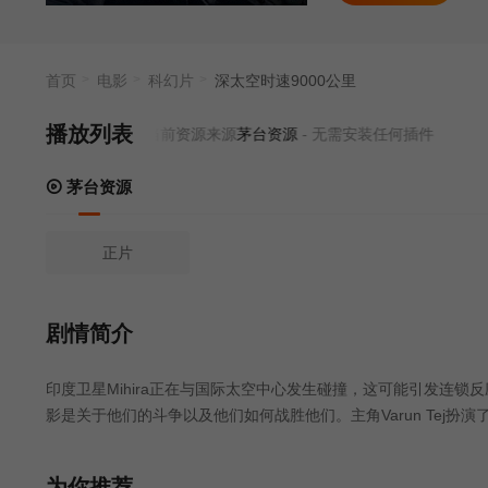
首页
电影
科幻片
深太空时速9000公里
播放列表
当前资源来源
茅台资源
- 无需安装任何插件
茅台资源
正片
剧情简介
印度卫星Mihira正在与国际太空中心发生碰撞，这可能引发连
影是关于他们的斗争以及他们如何战胜他们。主角Varun Tej
能，同时还有一些关于他真实动机的问题。
为你推荐