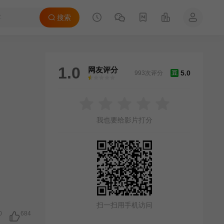
搜索
1.0
网友评分
5.0
993次评分
豆
很差
较差
还行
推荐
力荐
我也要给影片打分
扫一扫用手机访问
0
684