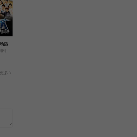
字|国语
场版
夺战/
更多