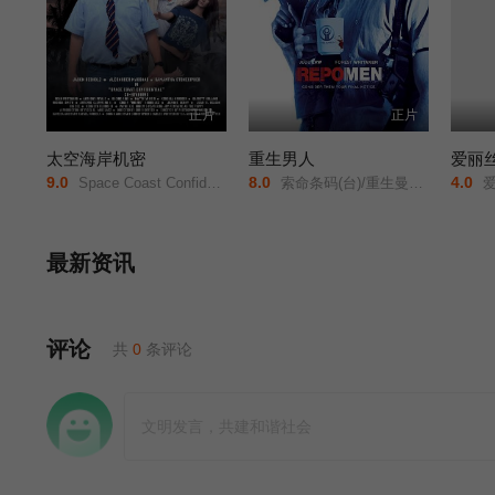
正片
正片
太空海岸机密
重生男人
9.0
8.0
4.0
Space Coast Confidential/
索命条码(台)/重生曼波/回收人/追讨人/Repossession Men/
爱丽丝镜中奇遇记/爱
最新资讯
评论
共
0
条评论