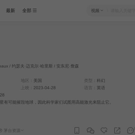
最新
全部
视频
teaux
/
约瑟夫·迈克尔·哈里斯
/
安东尼·詹森
地区：
美国
类型：
科幻
上映：
2023-04-28
语言：
英语
:28
星有可能摧毁地球，因此科学家们试图用高能激光来阻止它。
茅台资源