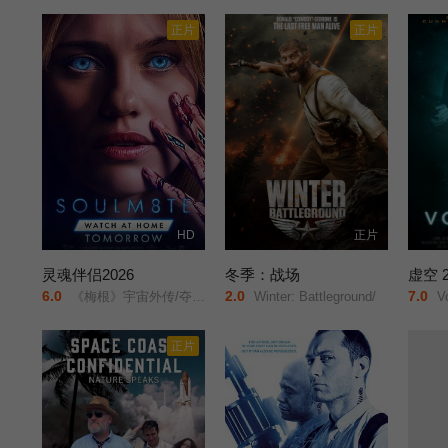
正片
正片
HD
正片
灵魂伴侣2026
冬季：战场
虚空 2
6.0
2.0
7.0
《梅根》宇宙外传/夺魂伴侣/
Winter: Battleground/
Vo
正片