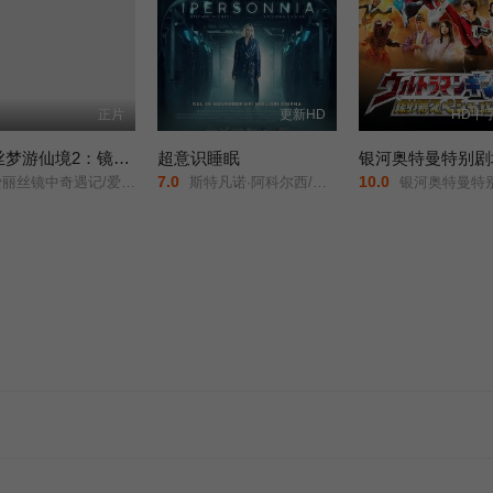
正片
更新HD
HD中
爱丽丝梦游仙境2：镜中奇遇记
超意识睡眠
银河奥特曼特别剧
7.0
10.0
丽丝梦游仙境2：穿越魔镜(港)/魔境梦游：时光怪客(台)/Alice in Wonderland: Through the Looking Glass/
斯特凡诺·阿科尔西/桑德拉·切卡莱利/
银河奥特曼特别剧场版：怪兽争