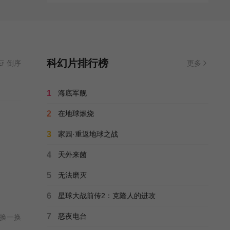
科幻片排行榜
倒序
更多
1
海底军舰
2
在地球燃烧
3
家园·重返地球之战
4
天外来菌
5
无法磨灭
6
星球大战前传2：克隆人的进攻
7
恶夜电台
换一换