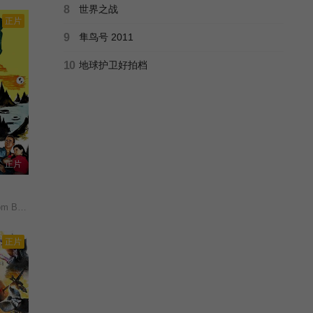
8
世界之战
正片
9
隼鸟号 2011
10
地球护卫好拍档
正片
 Space/
正片