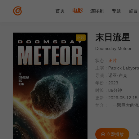
电影
首页
连续剧
专题
留言
末日流星
正片
Doomsday Meteor
状态：
正片
主演：
Patrick Labyor
导演：
诺亚·卢克
年份：
2023
时长：
86分钟
更新：
2026-05-12 15
简介：
一颗巨大的流
立即播放