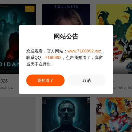
正片
网站公告
欢迎观看，官方网站：
www.7160892.xyz
，
联系QQ：
7160892
，点击我知道了，弹窗
当天不在弹出！
正片
正片
我知道了
取消
026
灵魂伴侣
外星恶客
1.0
6.0
idance/
《梅根》宇宙外传/夺魂伴侣/
It! The Terror from Beyond