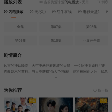
播放列表
当前资源来源
闪电播放
- 无需安装任何插件
倒序
闪电播放
无尽①
红牛在线
电影天堂1
全集
第07集
第08集
第09集
第10集
第11集
展开全部
第12集
第13集
第14集
剧情简介
远古的神话降临，天空中悬浮着废墟的天庭，一位位神明如行尸走
第15集
第16集
第17集
肉般麻木的前行。当人类获得“仙人”的赐福，即将被同化之际，却总
有一批人站出来，坚守自己的本心！
第18集
第19集
第20集
为你推荐
换一换
第21集
第22集
第23集
剧集
正片
第24集
第01集
第02集