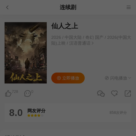
连续剧
仙人之上
2026
/
中国大陆
/
奇幻 国产
/
2026(中国大
陆)上映
/
汉语普通话
立即播放
闪电播放
728
0
8.0
网友评分
858次评分
很差
较差
还行
推荐
力荐