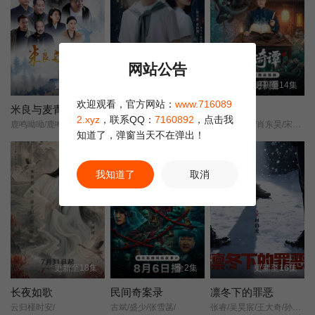
第03集
第04集
第05集
网站公告
第06集
更新至11集
全24集
更新至14集
欢迎观看，官方网站：
www.716089
米良与麦青
长歌莫问
幽宅奇谭
2.xyz
，联系QQ：
7160892
，点击我
鹿鸣呦呦/鹿鸣春晓/
蔡正杰/杨子菲/王坤炎/刘美辰/李会长/李子雄/孟西/鲍大志/白凯南/斯外戈/
朱娅/应灏铭/肖东昊/宋未央/
知道了，弹窗当天不在弹出！
剧集
我知道了
取消
更新至18集
全2集
更新至16集
长夜如歌
民间奇案录
凛冬下的罪恶
云归槿时安/
古斌/盛少/张雪菡/
张睿/吴昊宸/王大奇/孙之鸿/洪冰瑶/肖涵/嘉泽/李蒲赫/左腾云/何磊/王心嫚/李繁/苏宥辰/刘佳萌/洪爽/刘亭希/窦新豪/刘伟峰/刘朔豪/徐章/