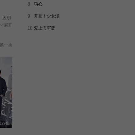
8
窃心
9
开画！少女漫
。因胡
戏”在
展开
10
爱上海军蓝
是她作
换一换
29集