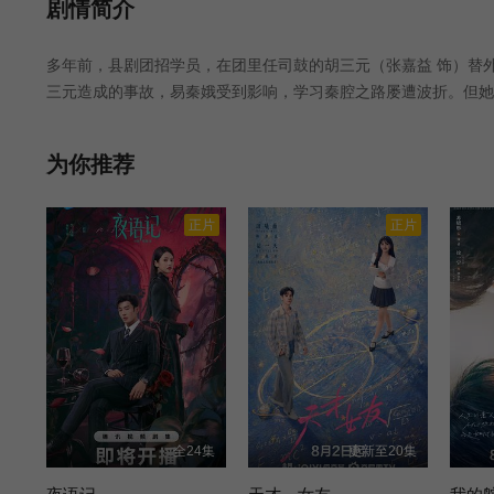
第26集
第27集
第28集
剧情简介
多年前，县剧团招学员，在团里任司鼓的胡三元（张嘉益 饰）替
第33集
第34集
第35集
三元造成的事故，易秦娥受到影响，学习秦腔之路屡遭波折。但她
乡村舞台上音惊四座，后改名忆秦娥被调入省秦腔团。 她勤学苦
第39集
第40集
第42集
为“主角”的真正意义，她将继续培养新一代秦腔舞台上亮丽的主角
为你推荐
第04集
第31集
第41集
正片
正片
全24集
更新至20集