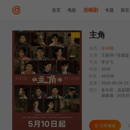
连续剧
首页
电影
专题
留言
主角
正片
状态：
全48集
主演：
王丽坤
/
张嘉益
导演：
李少飞
年份：
2026
时长：
45分钟
更新：
2026-06-06 23
简介：
多年前，县剧团
易秦娥（刘浩存
腔之路屡遭波折
蒙戏”在乡村舞
成功。历经波折
一代秦腔舞台上
立即播放