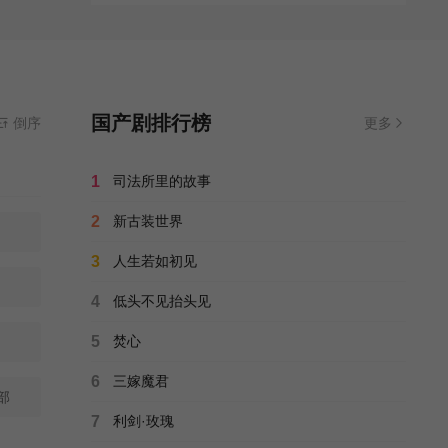
国产剧排行榜
源来源
倒序
闪电播放
- 无需安装任何插件
更多
1
司法所里的故事
2
新古装世界
3
人生若如初见
4
低头不见抬头见
5
焚心
6
三嫁魔君
部
7
利剑·玫瑰