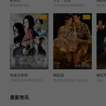
夜语记
天才，女友
我的
夜色暗香/惊欢/
天才女友/去有你的夏天/当你耀眼时/
My Mr.
正片
正片
更新至32集
更新至22集
地道女英雄
御廷谣
王雅捷/张桐/果靖霖/赵子惠/杨子骅/瑛子/
吴谨言///陈哲远///梁永棋///赵昭仪///张南///郭品超///盛一伦///吴岱融///黄祖鑫///宋麒/
未知
最新资讯