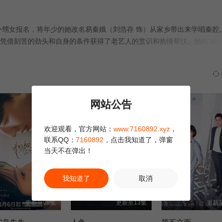
第30集
第29集
第32集
外甥女报名，将年少的她改名易秦娥（刘浩存 饰）从家乡带出来学唱秦腔
第36集
第37集
第38集
凭借刻苦的劲头和自身的条件获得了老艺人的赏识和热情帮扶。她的“破蒙
练，在台上的演出屡获成功。历经波折，她终于明白对秦腔艺术的传承才
第43集
第46集
第47集
。
第45集
第48集
第44集
网站公告
欢迎观看，官方网站：
www.7160892.xyz
，
联系QQ：
7160892
，点击我知道了，弹窗
当天不在弹出！
我知道了
取消
更新至08集
更新至13集
更新至