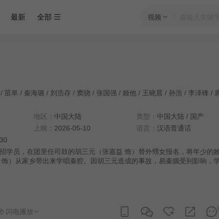
最新
全部
视频
/
苗阜
/
秦海璐
/
刘浩存
/
窦骁
/
张国强
/
姬他
/
王晓晨
/
孙浩
/
李泽锋
/
地区：
中国大陆
类型：
中国大陆
/
国产
上映：
2026-05-10
语言：
汉语普通话
:30
招学员，在团里任司鼓的胡三元（张嘉益 饰）替外甥女报名，将年少的
 饰）从家乡带出来学唱秦腔。因胡三元造成的事故，易秦娥受到影响，
。但她凭借刻苦的劲头和自身的条件获得了老艺人的赏识和热情帮扶。她
台上音惊四座，后改名忆秦娥被调入省秦腔团。 她勤学苦练，在台上的演
，她终于明白对秦腔艺术的传承才是她作为“主角”的真正意义，她将继续
亮丽的主角。
闪电播放