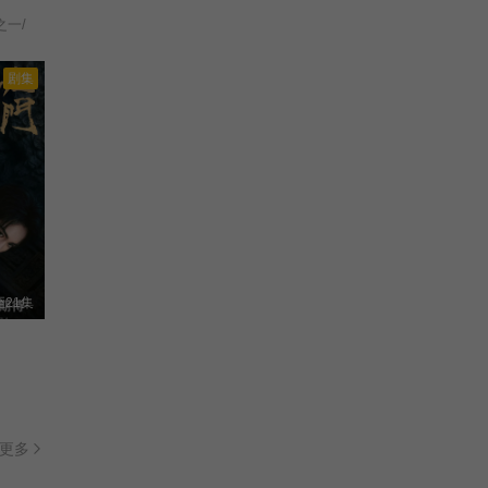
之一/
剧集
21集
更多