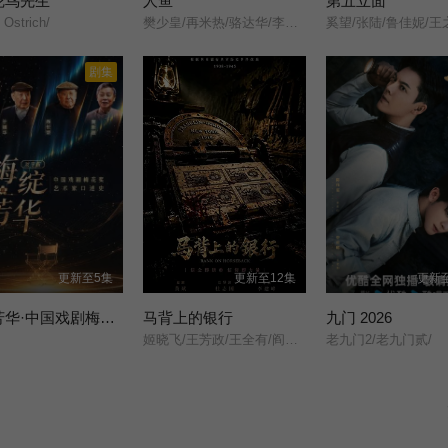
鸵鸟先生
人鱼
第五立面
 Ostrich/
樊少皇/再米热/骆达华/李若希/田浩宁/唐鑫/
奚望/张陆/鲁佳妮/王
剧集
更新至5集
更新至12集
更新至
梅绽芳华·中国戏剧梅花奖艺术家口述史
马背上的银行
九门 2026
姬晓飞/王芳政/王全有/阎妮/郭烁杰/杜志国/郑卫莉/周舟/Zhou/Zhou/
老九门2/老九门贰/