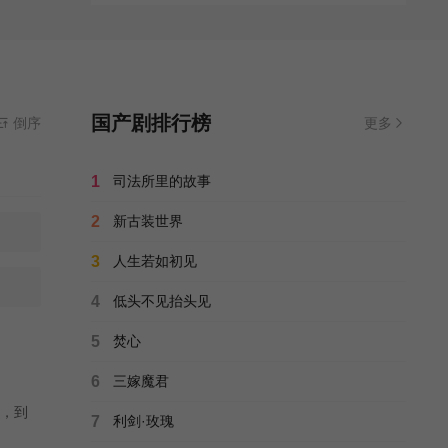
国产剧排行榜
倒序
更多
1
司法所里的故事
2
新古装世界
3
人生若如初见
4
低头不见抬头见
5
焚心
6
三嫁魔君
，到
7
利剑·玫瑰