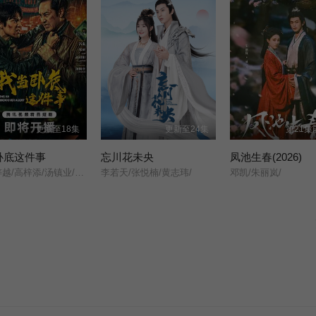
更新至18集
更新至24集
第21集
卧底这件事
忘川花未央
凤池生春(2026)
冯雷/梓越/高梓添/汤镇业/杨帆/孙腾博/
李若天/张悦楠/黄志玮/
邓凯/朱丽岚/