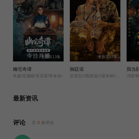
更新至13集
更新至17集
幽宅奇谭
御廷谣
我当
朱娅/应灏铭/肖东昊/宋未央/
吴谨言///陈哲远///梁永棋///赵昭仪///张南///郭品超///盛一伦///吴岱融///黄祖鑫///宋麒/
最新资讯
评论
共
0
条评论