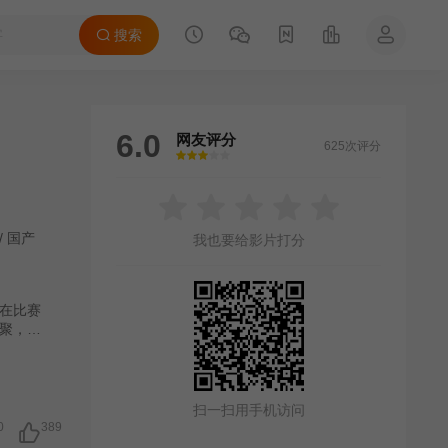
搜索
6.0
网友评分
625次评分
很差
较差
还行
推荐
力荐
/
国产
我也要给影片打分
在比赛
聚，最
扫一扫用手机访问
0
389