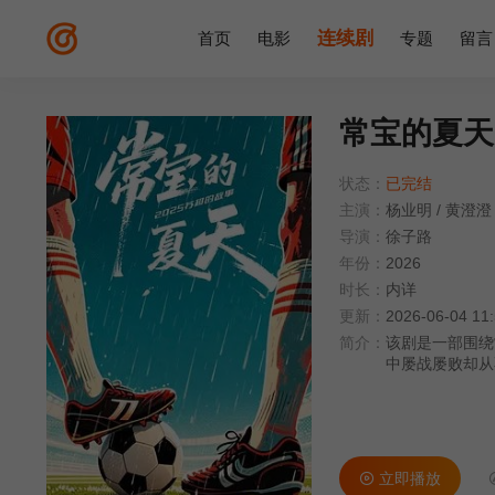
连续剧
首页
电影
专题
留言
常宝的夏天
状态：
已完结
主演：
杨业明
/
黄澄澄
导演：
徐子路
年份：
2026
时长：
内详
更新：
2026-06-04 11
简介：
该剧是一部围绕
中屡战屡败却从
终赢得了尊重与
立即播放