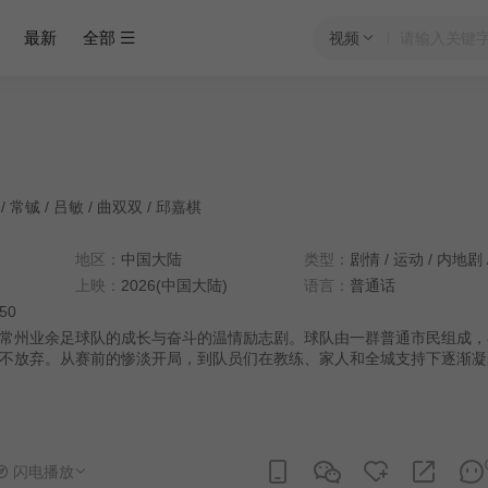
最新
全部
视频
/
常铖
/
吕敏
/
曲双双
/
邱嘉棋
地区：
中国大陆
类型：
剧情
/
运动
/
内地剧
上映：
2026(中国大陆)
语言：
普通话
:50
常州业余足球队的成长与奋斗的温情励志剧。球队由一群普通市民组成，
不放弃。从赛前的惨淡开局，到队员们在教练、家人和全城支持下逐渐凝
成长。
闪电播放