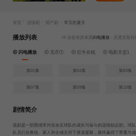
首页
连续剧
国产剧
常宝的夏天
播放列表
当前资源来源
闪电播放
- 无需安装任何插
闪电播放
无尽①
红牛在线
电影天堂1
第01集
第02集
第03集
第07集
第09集
第10集
剧情简介
该剧是一部围绕常州业余足球队的成长与奋斗的温情励志剧。球队
队员们在教练、家人和全城支持下逐渐凝聚，最终赢得了尊重与成