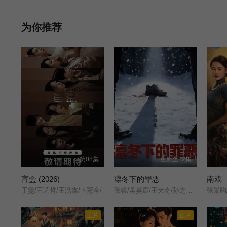
为你推荐
第08集
更新至12集
盲盒 (2026)
凛冬下的罪恶
南戏
于雯/王艺哲/王泓鑫/卜冠今/
张睿/吴昊宸/王大奇/孙之鸿/洪冰瑶/肖涵/嘉泽/李蒲赫/左腾云/何磊/王心嫚/李繁/苏宥辰/刘佳萌/洪爽/刘亭希/窦新豪/刘伟峰/刘朔豪/徐章/
张景昀
正片
正片