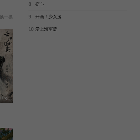
8
窃心
9
开画！少女漫
换一换
10
爱上海军蓝
第16集