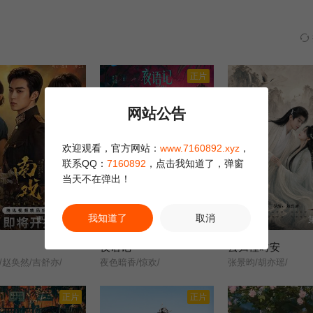
正片
网站公告
欢迎观看，官方网站：
www.7160892.xyz
，
联系QQ：
7160892
，点击我知道了，弹窗
当天不在弹出！
我知道了
取消
更新至10集
更新至12集
夜语记
云归槿时安
/赵奂然/吉舒亦/
夜色暗香/惊欢/
张景昀/胡亦瑶/
正片
正片