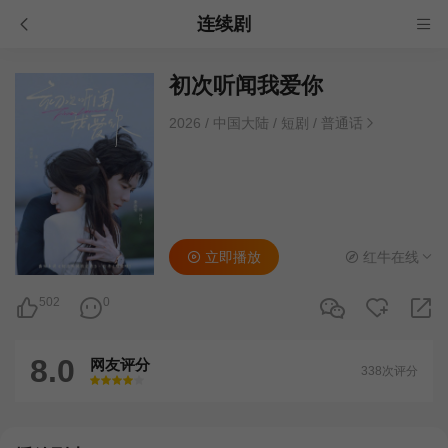
连续剧
初次听闻我爱你
2026
/
中国大陆
/
短剧
/
普通话
立即播放
红牛在线
502
0
8.0
网友评分
338次评分
很差
较差
还行
推荐
力荐