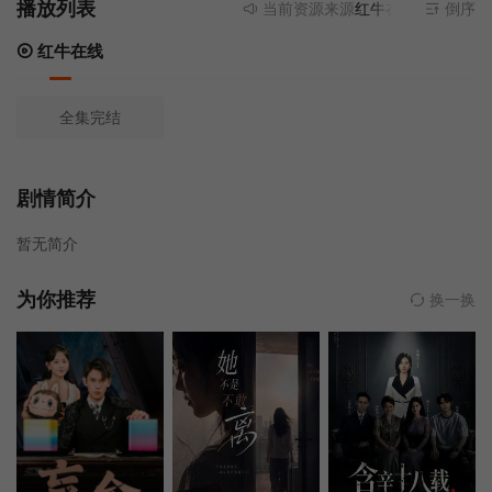
播放列表
当前资源来源
红牛在线
- 无需安装
倒序
红牛在线
全集完结
剧情简介
暂无简介
为你推荐
换一换