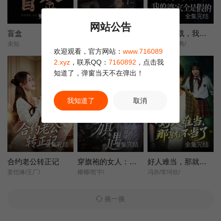
更新第10集
全集完结
全集完结
网站公告
盲盒
她不是不敢离
含辛十八载，我的婆家全是假的
未知
王晓蒙/许明铮/
张耀尹/伍京隽/
欢迎观看，官方网站：
www.716089
2.xyz
，联系QQ：
7160892
，点击我
知道了，弹窗当天不在弹出！
我知道了
取消
全集完结
全集完结
全集完结
合约老公转正记
穿旗袍的女人：旗遇
好人难当，那就不当了
姜恺琳/王厂/
椰椰/哲宇/
冯亦/常珂欣/
换一换