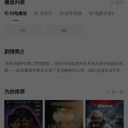
播放列表
当前资源来
倒序
闪电播放
无尽①
红牛在线
电影天堂1
TC
HD
剧情简介
街景地图PD秀仁带领团队，前往传闻诡异的杀木池水库补拍路段画
面——此前素材中莫名出现了无法解释的人形。团队必须在当天完
成重拍，可踏入水库区域后，怪事接连发生：镜头捕捉到无人的身
影，失踪的前辈突然现身，水下传来若有似无的低语。夜幕降临，
信号逐渐消失，成员们接连遭遇离奇状况，黑暗的水库深处，似乎
为你推荐
换一换
有什么东西正循着水声，向他们缓缓靠近。