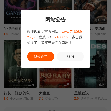
网站公告
正片
正片
更新HD
伽倪墨得斯
社会契约
大力水手3：安魂曲
欢迎观看，官方网站：
www.716089
1.0
6.0
8.0
Jordan/Doww/大卫·科恩查内/
西恩·奥斯汀/
Popeye: Requiem/
2.xyz
，联系QQ：
7160892
，点击我
知道了，弹窗当天不在弹出！
我知道了
取消
正片
正片
正片
行长：沉默的救世主
大宝宝
黑桃裁决
1.0
7.0
2.0
Governor: The Silent Saviour/
夺命大宝/
约翰尼·永·博斯/杰森·纳维/岛本信明/