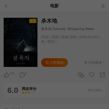
电影
杀木地
正片
煞木池,Salmokji: Whispering Water
2026
/
韩国
/
惊悚 恐怖
/
2026-04-08上
映
/
韩语
立即播放
闪电播放
158
0
6.0
网友评分
807次评分
很差
较差
还行
推荐
力荐