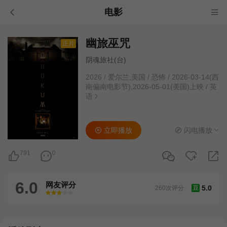
电影
幽旅巫咒
正片
阴魂旅社(台)
2026
/
爱尔兰,美国
/
恐怖
/
2026-03-14(西
南偏南电影节),2026-05-01(美国)上映
/
英
语
立即播放
闪电播放
791
0
6.0
网友评分
5.0
260次评分
豆
很差
较差
还行
推荐
力荐