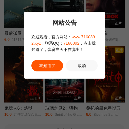
网站公告
HD中字
正片
正片
最后孤屋
黑桃裁决
猛尸一家亲
欢迎观看，官方网站：
www.716089
6.0
2.0
3.0
11817/Eleven Eight One Seven/
约翰尼·永·博斯/杰森·纳维/岛本信明/
卡拉·古奇诺///凯瑟琳·伊莎贝尔///卢·泰勒·普奇///唐纳德·沙利斯///凯文·麦克纳尔蒂// Jason William Day //杰森·麦金农///罗曼·金赛拉///杰卡·博尚// Darcey Johnson / Aedan Edwards / Lee Tichon / Kenny Wood-Schatz/
2.xyz
，联系QQ：
7160892
，点击我
知道了，弹窗当天不在弹出！
正片
正片
正片
我知道了
取消
HD
正片
正片
鬼玩人6：炼狱
玻璃之灵2：猎物
桑托的黑色星期五
10.0
10.0
8.0
尸变焚场(台)/鬼玩人6：燃烧/鬼玩人崛起衍生电影/
Spirit of the Glass 2: The Hunted/
Biyernes Santo/