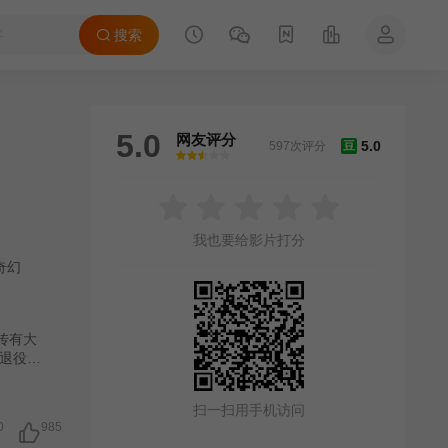
搜索
5.0
网友评分
5.0
597次评分
豆
很差
较差
还行
推荐
力荐
我也要给影片打分
奇幻
传有大
退役后
入匪
歹徒妄
扫一扫用手机访问
0
985