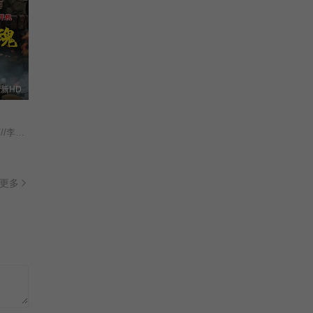
新HD
///朱丹蕾///张庆亮/
更多