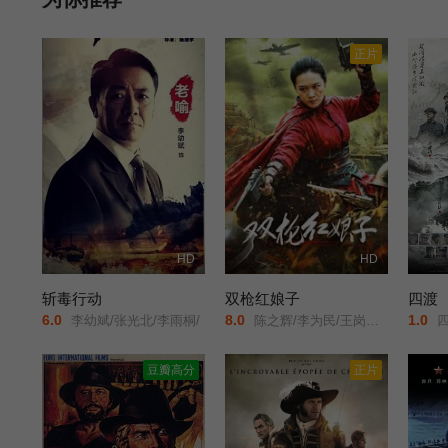
正片
HD
HD
斩毒行动
双枪红娘子
四渡
6.0
8.0
1.0
李幼斌/张光北/李雨桐/
陈之辉/李为民/王岗岗/谢宁/王程/王品一/文祈/刘姝彤/魏兆雄/邱晨阳/
四
豆瓣高分
正片