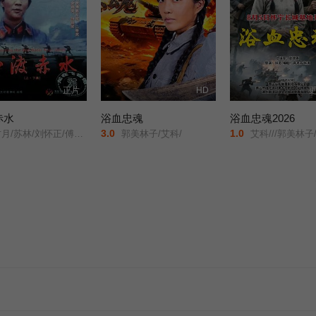
正片
HD
更
赤水
浴血忠魂
浴血忠魂2026
3.0
1.0
月/苏林/刘怀正/傅学诚/
郭美林子/艾科/
艾科///郭美林子///李博///葛佳佳///邓凯匀///周星宜///红卫姝辰///张博///胡骁源///陈宇星