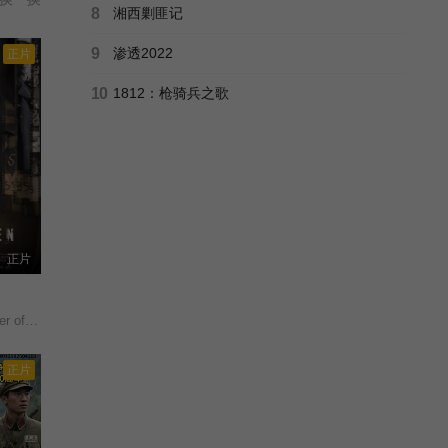
8
湘西剿匪记
9
渗透2022
正片
10
1812：枪骑兵之歌
正片
hausen/
正片