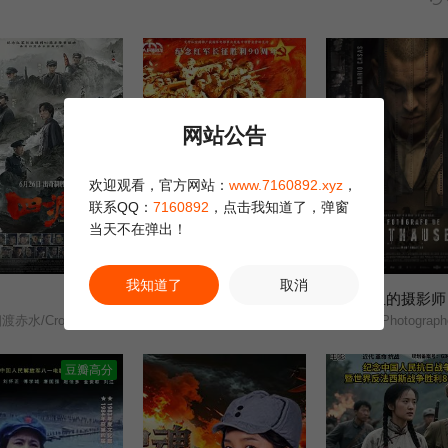
网站公告
欢迎观看，官方网站：
www.7160892.xyz
，
联系QQ：
7160892
，点击我知道了，弹窗
当天不在弹出！
更新TC
HD国语
我知道了
取消
浴血困牛山
集中营里的摄影师
6.0
1.0
渡赤水/Crossing/
Blood-Spattered Cliff/
The Photographer of Maut
豆瓣高分