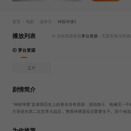
首页
电影
战争片
神探坤潘3
播放列表
当前资源来源
茅台资源
- 无需安装任何插件
茅台资源
正片
剧情简介
“神探坤潘”是泰国历史上的著名传奇英雄，据说格斗、枪械无一
片讲述在第二次世界大战后，警探坤潘退役后娶妻生子。四个候选
全军覆没但坤潘依靠巫术生存。匪帮掌握政府高层腐败秘密，政府
为你推荐