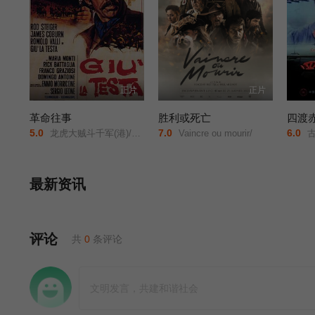
正片
正片
革命往事
胜利或死亡
四渡
5.0
7.0
6.0
龙虎大贼斗千军(港)/乌龙英雄/大狂沙/革命怪客/Once Upon a Time... the Revolution/Duck/ You Sucker/A Fistful of Dynamite/
Vaincre ou mourir/
古
最新资讯
评论
共
0
条评论