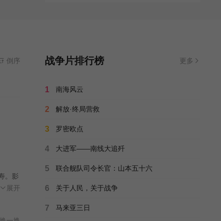
战争片排行榜
倒序
更多
1
南海风云
2
解放·终局营救
3
罗密欧点
4
大进军——南线大追歼
5
联合舰队司令长官：山本五十六
寿。影
帮，
展开
6
关于人民，关于战争
7
马来亚三日
换一换