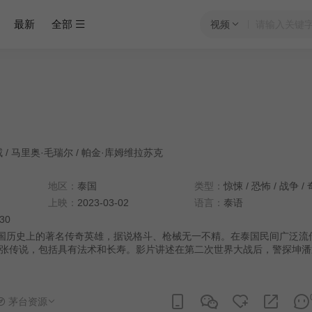
最新
全部
视频
咸
/
马里奥·毛瑞尔
/
帕金·库姆维拉苏克
地区：
泰国
类型：
惊悚
/
恐怖
/
战争
/
上映：
2023-03-02
语言：
泰语
:30
泰国历史上的著名传奇英雄，据说格斗、枪械无一不精。在泰国民间广泛流
张传说，包括具有法术和长寿。影片讲述在第二次世界大战后，警探坤潘
候选人被地方匪帮绑架，中央调查局委托坤潘出山救人。坤潘带领警队深
坤潘依靠巫术生存。匪帮掌握政府高层腐败秘密，政府为消灭罪证，收买
茅台资源