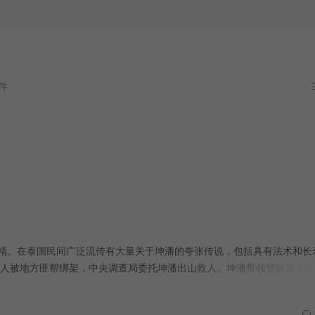
不精。在泰国民间广泛流传有大量关于坤潘的夸张传说，包括具有法术和长
人被地方匪帮绑架，中央调查局委托坤潘出山救人。坤潘带领警队深入匪
为消灭罪证，收买歹徒妄图屠杀匪帮。