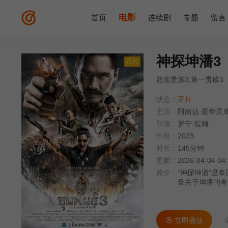
电影
首页
连续剧
专题
留言
神探坤潘3
正片
超能贵族3,第一贵族3
状态：
正片
主演：
阿南达·爱华灵
导演：
罗宁·提姆
年份：
2023
时长：
145分钟
更新：
2026-04-04 04
简介：
“神探坤潘”是
量关于坤潘的夸
娶妻生子。四个
帮，全军覆没但
图屠杀匪帮。
立即播放