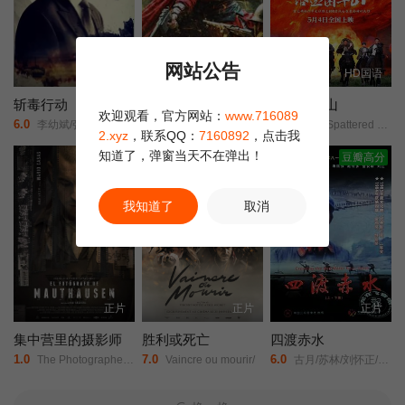
网站公告
HD
HD
HD国语
斩毒行动
双枪红娘子
浴血困牛山
欢迎观看，官方网站：
www.716089
6.0
8.0
6.0
李幼斌/张光北/李雨桐/
陈之辉/李为民/王岗岗/谢宁/王程/王品一/文祈/刘姝彤/魏兆雄/邱晨阳/
Blood-Spattered Cliff/
2.xyz
，联系QQ：
7160892
，点击我
知道了，弹窗当天不在弹出！
正片
正片
豆瓣高分
我知道了
取消
正片
正片
正片
集中营里的摄影师
胜利或死亡
四渡赤水
1.0
7.0
6.0
The Photographer of Mauthausen/
Vaincre ou mourir/
古月/苏林/刘怀正/傅学诚/