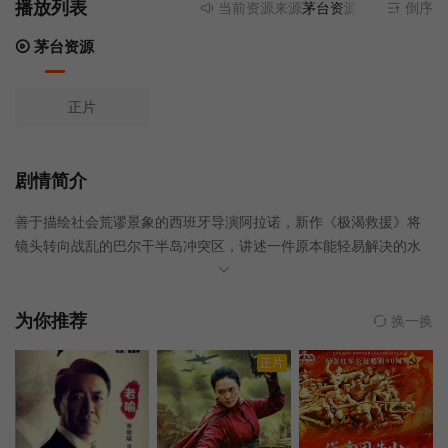
播放列表
当前资源来源
茅台资源
- 无需安装任何
倒序
茅台资源
正片
剧情简介
善于描绘社会荒谬景象的西班牙导演阿拉诺，新作《极渴救援》将
镜头转向战乱的巴尔干半岛冲突区，讲述一件原本能轻易解决的水
源危机，却在一连串刁难和天人交战后，成为不可能的任务，令一
批好莱坞影星班尼西欧岱托罗、提姆罗宾斯、欧嘉柯瑞兰寇所饰演
的国际义工们，在各怀心机下陷入不可收拾的荒谬情境。
为你推荐
换一换
正片