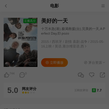
电影
美好的一天
豆瓣高分
十万水急(港),极渴救援(台),完美的一天,A P
erfect Day,El pozo
2015
/
西班牙
/
剧情 喜剧 战争
/
2015-05-
16上映
/
英语,塞尔维亚语,西
立即播放
茅台资源
744
0
5.0
网友评分
7.7
138次评分
豆
很差
较差
还行
推荐
力荐