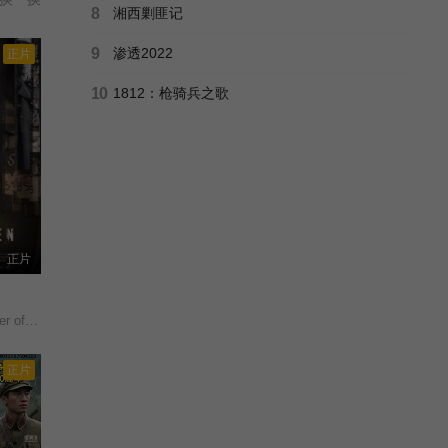
8
湘西剿匪记
9
渗透2022
正片
10
1812：枪骑兵之歌
正片
hausen/
正片