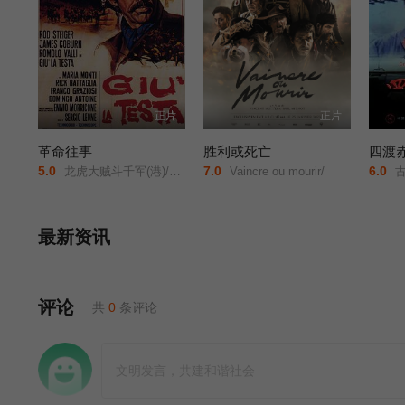
正片
正片
革命往事
胜利或死亡
四渡
5.0
7.0
6.0
龙虎大贼斗千军(港)/乌龙英雄/大狂沙/革命怪客/Once Upon a Time... the Revolution/Duck/ You Sucker/A Fistful of Dynamite/
Vaincre ou mourir/
古
最新资讯
评论
共
0
条评论