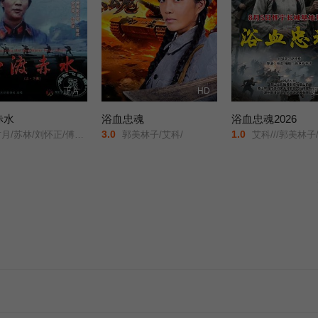
正片
HD
更
赤水
浴血忠魂
浴血忠魂2026
3.0
1.0
月/苏林/刘怀正/傅学诚/
郭美林子/艾科/
艾科///郭美林子///李博///葛佳佳///邓凯匀///周星宜///红卫姝辰///张博///胡骁源///陈宇星