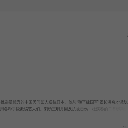
选最优秀的中国民间艺人送往日本。他与“和平建国军”团长洪奇才谋划
用各种手段欺骗艺人们。刺绣王明月因反抗被击伤，杜溪春的二爷绑架洪
人。素琴帮助溪春逃出。溪春在的游击队的帮助下，在“二月二”那天，里