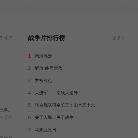
战争片排行榜
倒序
更多
1
南海风云
2
解放·终局营救
3
罗密欧点
4
大进军——南线大追歼
5
联合舰队司令长官：山本五十六
此事。
家女
展开
6
关于人民，关于战争
应外
7
马来亚三日
换一换