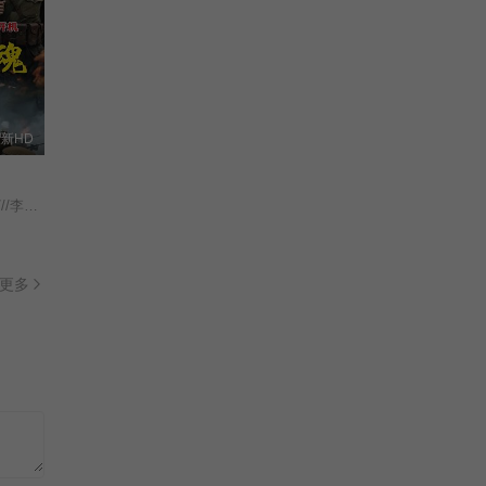
新HD
///朱丹蕾///张庆亮/
更多