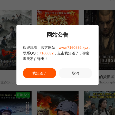
网站公告
欢迎观看，官方网站：
www.7160892.xyz
，
联系QQ：
7160892
，点击我知道了，弹窗
当天不在弹出！
更新TC
HD国语
我知道了
取消
浴血困牛山
集中营里的摄影师
6.0
1.0
渡赤水/Crossing/
Blood-Spattered Cliff/
The Photographer of Maut
豆瓣高分