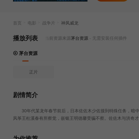
首页
电影
战争片
神凤威龙
播放列表
当前资源来源
茅台资源
- 无需安装任何插件
茅台资源
正片
剧情简介
30年代某龙年春节前后，日本佐佐木少佐接到特殊任务，暗中挑
风筝王杜溪春有所察觉，嵌银王明德馨受骗不察。佐佐木与洪奇才
儿素琴，溪春又把素琴放了。佐佐木调去前线时，命令关押所有艺
合，智胜顽敌。
为你推荐