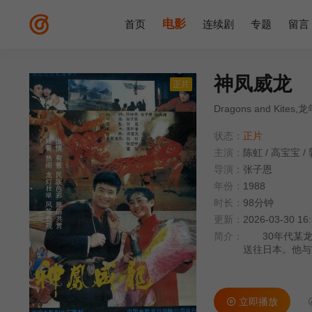
电影
首页
连续剧
专题
留言
神凤威龙
正片
Dragons and Kite
状态：
正片
主演：
陈虹
/
高宝宝
/
导演：
张子恩
年份：
1988
时长：
98分钟
更新：
2026-03-30 16
简介：
30年代某龙
送往日本。他与
不察。佐佐木与
家女儿素琴，溪
溪春在的游击队
立即播放