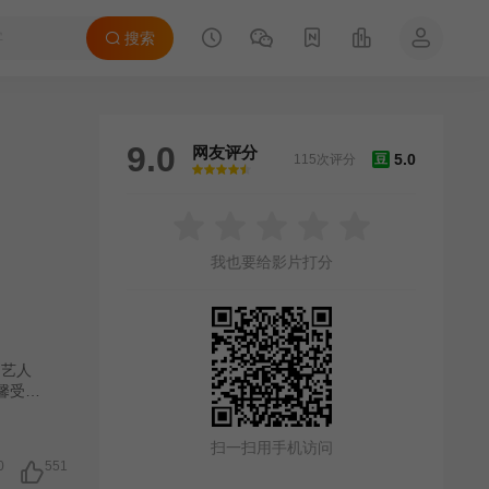
搜索
9.0
网友评分
5.0
115次评分
豆
很差
较差
还行
推荐
力荐
我也要给影片打分
间艺人
馨受骗
绑架洪
逃出。
扫一扫用手机访问
0
551