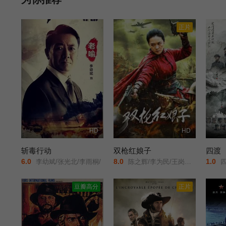
正片
HD
HD
斩毒行动
双枪红娘子
四渡
6.0
8.0
1.0
李幼斌/张光北/李雨桐/
陈之辉/李为民/王岗岗/谢宁/王程/王品一/文祈/刘姝彤/魏兆雄/邱晨阳/
四
豆瓣高分
正片