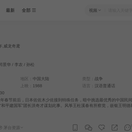
最新
全部
视频
s,龙年,威龙奇鸢
郭景华
/
李农
/
孙松
地区：
中国大陆
类型：
战争
上映：
1988
语言：
汉语普通话
:30
年春节前后，日本佐佐木少佐接到特殊任务，暗中挑选最优秀的中国民
“和平建国军”团长洪奇才谋划此事。风筝王杜溪春有所察觉，嵌银王明德
洪奇才用各种手段欺骗艺人们。刺绣王明月因反抗被击伤，杜溪春的二爷
春又把素琴放了。佐佐木调去前线时，命令关押所有艺人。素琴帮助溪春
的帮助下，在“二月二”那天，里应外合，智胜顽敌。
茅台资源